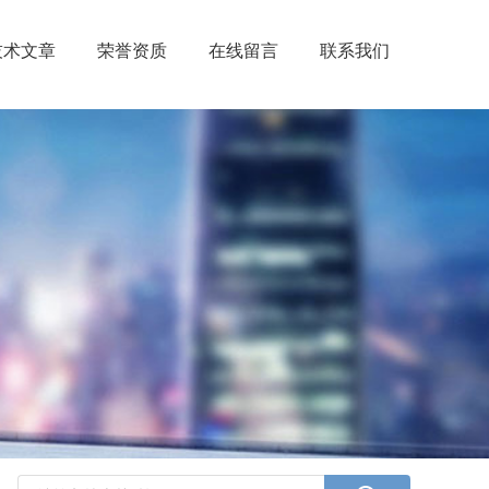
技术文章
荣誉资质
在线留言
联系我们