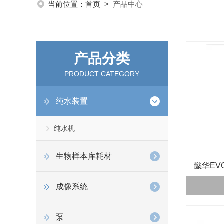
当前位置：
首页
>
产品中心
产品分类
PRODUCT CATEGORY
纯水装置
纯水机
生物样本库耗材
懿华EV
成像系统
泵