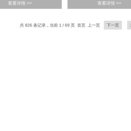
查看详情 >>
查看详情 >>
共 826 条记录，当前 1 / 69 页 首页 上一页
下一页