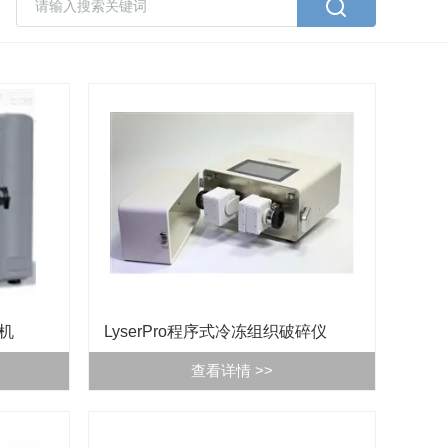
水机
LyserPro程序式冷冻组织破碎仪
查看详情 >>