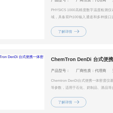
PHYSICS 1000高精度数字温度检
域，具备双Pt100输入通道和多种
证、过程监控和研发中表现出色。该仪
并提供工厂校准证书。
了解详情
ChemTron DenDi 台式
产品型号：
厂商性质：代理商
Chemtron DenDi台式便携一体
等参数，适用于石化、奶制品、酒品等多
g/m³）、宽泛的密度范围（500至20
屏，支持多种单位换算，并具备电池供
了解详情