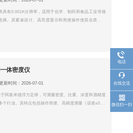
测仪表具有0.001K分辨率，适用于化学、制药和食品工业等领
接口选择。其紧凑设计、高亮度显示和简便操作使其在质量保
表支持多点调整、最大/最小值记录和传感器编程等功能，
电话
便携一体密度仪
更新时间：2026-07-01
在线交流
密度仪基于阿基米德浮力定律，可测量密度、比重、浓度和酒精度
个行业。其特点包括操作简便、高精度测量（误差±0.5k
微信扫一扫
00kg/m³）、内置温度探头和自动温度补偿，配备LCD显示
电和便携设计，适合实验室及现场使用。