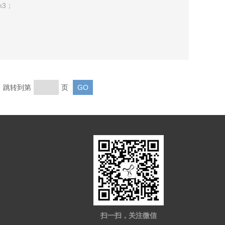
m3；
页 跳转到第
页
扫一扫，关注微信