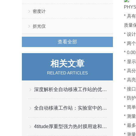
PHYS
密度计
*
具
质量
折光仪
*
设计
查看全部
*
两个
* 0.0
相关文章
*
显示
*
高分
RELATED ARTICLES
*
高亮
*
接口
深度解析全自动移液工作站的优势与局限性
*
防护
*
简单
全自动移液工作站：实验室中的高效液体处理解决方案
*
测量
*
最多
4titude厚重型强力热封膜用途和特征介绍
*
测量