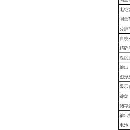
电绝
测量
分辨
自校
精确
温度
输出
图形
显示
键盘
储存
输出
电池