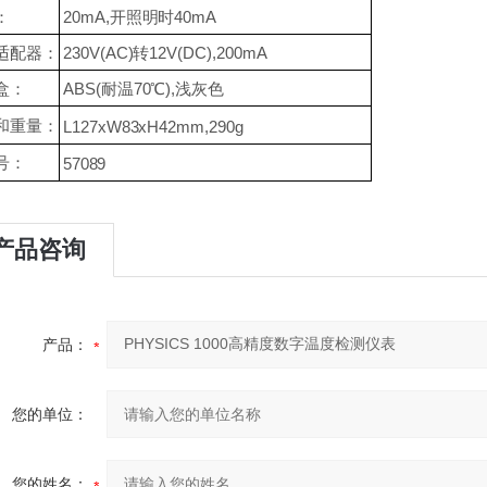
20mA,开照明时40mA
：
230V(AC)转12V(DC),200mA
适配器：
ABS(耐温70℃),浅灰色
盒：
和重量：
L127xW83xH42mm,290g
号：
57089
产品咨询
产品：
您的单位：
您的姓名：