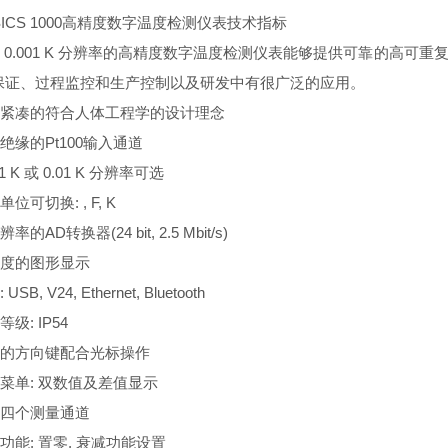
ICS 1000
高精度数字温度检测仪表技术指标
有
0.001 K
分辨率的高精度数字温度检测仪表能够提供可靠的高可重
保证、过程监控和生产控制以及研发中有很广泛的应用。
紧凑的符合人体工程学的设计理念
绝缘的
Pt100
输入通道
01 K
或
0.01 K
分辨率可选
单位可切换
: , F, K
辨率的
AD
转换器
(24 bit, 2.5 Mbit/s)
度的图形显示
: USB, V24, Ethernet, Bluetooth
等级
: IP54
的方向键配合光标操作
菜单
:
双数值及差值显示
四个测量通道
功能
:
置零
,
衰减功能设置