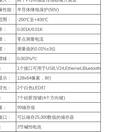
半导体继电保护(50V)
缘性能：
范围：
-200℃至+400℃
率：
0.001K/0.01K
准：
零点测量电流
度：
测量值的0.01%±3位
漂移：
0.003%/℃
1个接口可用于USB,V24,Ethernet,Bluetooth
：
128x64像素，8行
显示：
背光：
2个白色LED灯
7个硅胶按键(4个方向键)
：
量：
99储存值
可以储存25,000数值的储存器
接口：
3节碱性电池
：