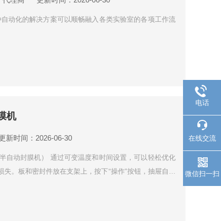
动撕膜机 这种自动化的解决方案可以顺畅融入各类实验室的各项工作流
电话
封膜机
更新时间：2026-06-30
在线交流
 （4s3™半自动封膜机） 通过可变温度和时间设置，可以轻松优化
品损失。板和密封件放在支架上，按下“操作”按钮，抽屉自动
微信扫一扫
*的功能消除了操作人员的变化，每次都能提供一致的密
坏。