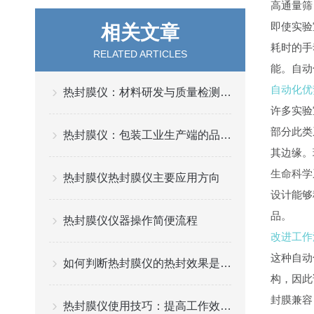
高通量筛
即使实验
相关文章
耗
时的手
RELATED ARTICLES
能。自动
自动化优
热封膜仪：材料研发与质量检测的精准“标尺”
许多实验
部分此类
热封膜仪：包装工业生产端的品质“守门员”
其
边缘。
生命科学
热封膜仪热封膜仪主要应用方向
设
计能够
品。
热封膜仪仪器操作简便流程
改进工作
这种自动
如何判断热封膜仪的热封效果是否符合标准
构，
因此
封膜兼
容
热封膜仪使用技巧：提高工作效率与质量