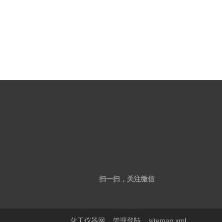
扫一扫，关注微信
化工仪器网
管理登陆
sitemap.xml