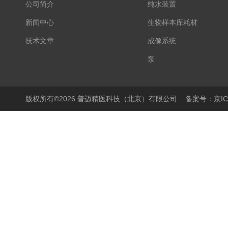
公司简介
纯水装置
新闻中心
生物样本库耗材
技术文章
成像系统
泵
显微镜
PCR仪
版权所有©2026 普迈精医科技（北京）有限公司
备案号：京ICP
细胞培养产品
生物样本库相关产品
离心机/浓缩仪
液体操作产品
温度控制产品
搅拌器
样品破碎产品