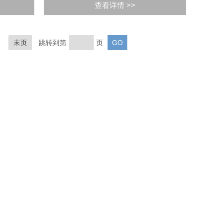
查看详情 >>
末页
跳转到第
页