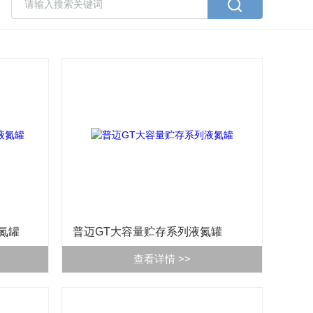
氮罐
普迈GT大容量贮存系列液氮罐
查看详情 >>