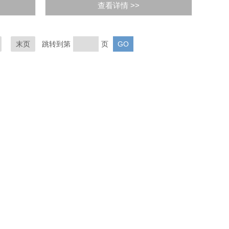
查看详情 >>
末页
跳转到第
页