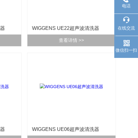
电话
洗器
WIGGENS UE22超声波清洗器
在线交流
查看详情 >>
微信扫一扫
洗器
WIGGENS UE06超声波清洗器