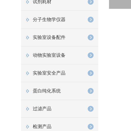
试剂耗材
分子生物学仪器
实验室设备配件
动物实验室设备
实验室安全产品
蛋白纯化系统
过滤产品
检测产品