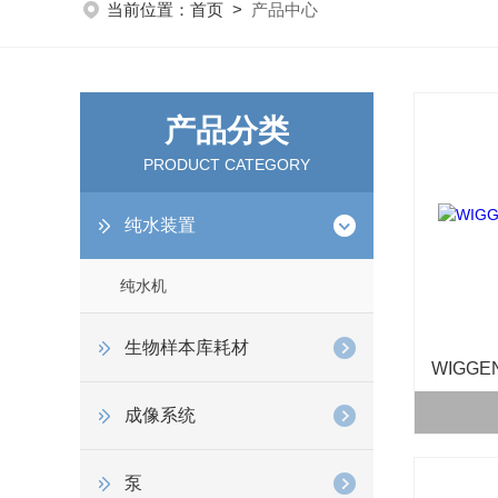
当前位置：
首页
>
产品中心
产品分类
PRODUCT CATEGORY
纯水装置
纯水机
生物样本库耗材
成像系统
泵