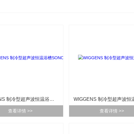
WIGGENS 制冷型超声波恒温浴槽SONOCOOL 05
WIGGENS 制冷型超声波恒
查看详情 >>
查看详情 >>