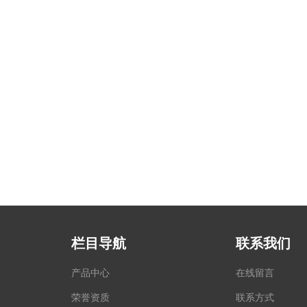
栏目导航
联系我们
产品中心
在线留言
荣誉资质
联系方式