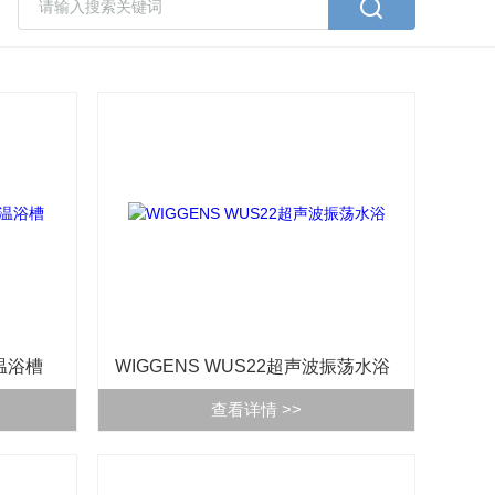
温浴槽
WIGGENS WUS22超声波振荡水浴
查看详情 >>