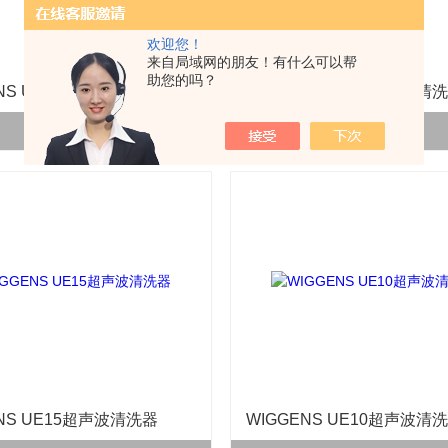
欢迎您！
来自局域网的朋友！有什么可以帮
助您的吗？
ENS UA03超声波清洗器
WIGGENS UA15超声波清
查看详情 >>
查看详情 >>
ENS UE15超声波清洗器
WIGGENS UE10超声波清