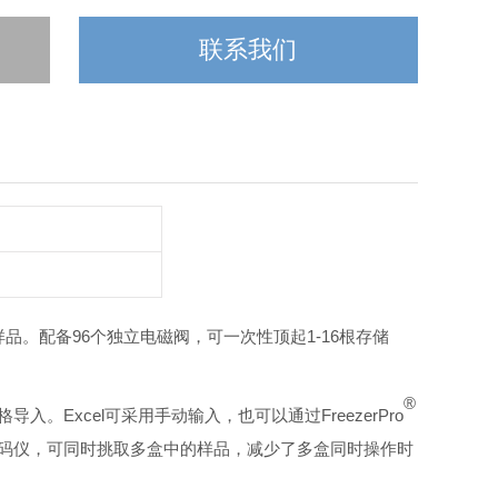
联系我们
样品。配备96个独立电磁阀，可一次性顶起1-16根存储
®
表格导入。Excel可采用手动输入，也可以通过FreezerPro
1D扫码仪，可同时挑取多盒中的样品，减少了多盒同时操作时