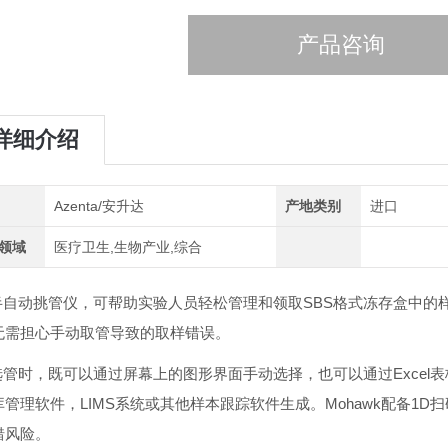
产品咨询
详细介绍
Azenta/安升达
产地类别
进口
领域
医疗卫生,生物产业,综合
半自动挑管仪，可帮助实验人员轻松管理和领取
SBS格式冻存盒中的
无需担心手动取管导致的取样错误。
选管时，既可以通过屏幕上的图形界面手动选择，也可以通过
Excel
库管理软件，
LIMS系统或其他样本跟踪软件生成。Mohawk配备
错风险。