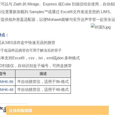
它可以与
Ziath 的 Mirage、Express 或Cube 扫描仪结
位置重新加载到 Samples™或通过 Excel®文件发送至您的 LIMS。
可提供低外形盖适配器，以便
Mohawk能够与安升达声学管一起安全
特点：
现从
SBS冻存盒中快速无误的挑管
用于低温样品挑管也可用于解冻后的管子
清单支持
Excel®，csv，txt，xml或jdon 多种格式
1D扫描仪，自动识别盒子编号，可跨盒挑管
型号
描述
半自动挑管仪，适用于
96-格式
-MHK-96
半自动挑管仪，适用于
48-格式
-MHK-48
产品咨询