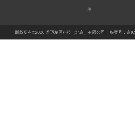
泵
显微镜
PCR仪
版权所有©2026 普迈精医科技（北京）有限公司
备案号：京ICP
细胞培养产品
生物样本库相关产品
离心机/浓缩仪
液体操作产品
温度控制产品
搅拌器
样品破碎产品
封膜仪
实验室箱体