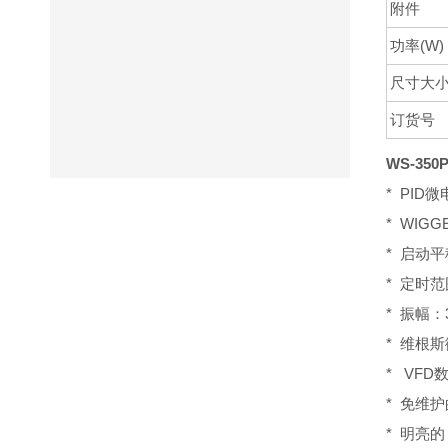
附件
功率(W)
尺寸大小
订货号
WS-35
*
PID
* WIG
* 启动
* 定时范围：
* 振幅：
*
维根斯
* VF
* 免维
* 明亮