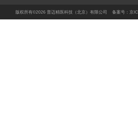
PCR仪
版权所有©2026 普迈精医科技（北京）有限公司
备案号：京ICP
细胞培养产品
生物样本库相关产品
离心机/浓缩仪
液体操作产品
温度控制产品
搅拌器
样品破碎产品
封膜仪
实验室箱体
灭菌产品
实验室自动化