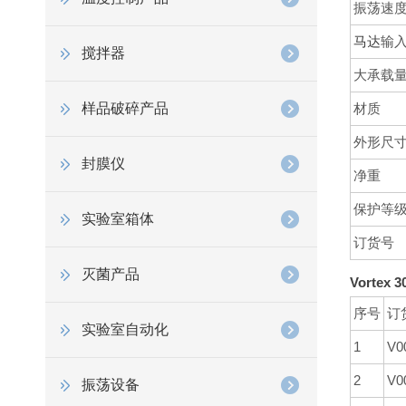
振荡速
马达
输
搅拌器
大承载
样品破碎产品
材质
外形尺寸 
封膜仪
净重
保护等
实验室箱体
订货号
灭菌产品
Vorte
序号
订
实验室自动化
1
V0
2
V0
振荡设备