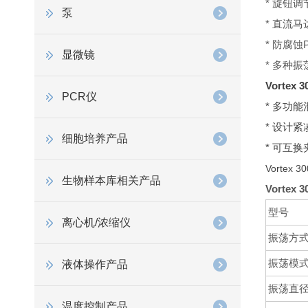
* 旋钮
泵
* 直流
* 防腐
显微镜
* 多种
Vortex
PCR仪
* 多功能
* 设计紧
细胞培养产品
* 可互
Vortex
生物样本库相关产品
Vorte
型号
离心机/浓缩仪
振荡方
振荡模
液体操作产品
振荡直
温度控制产品