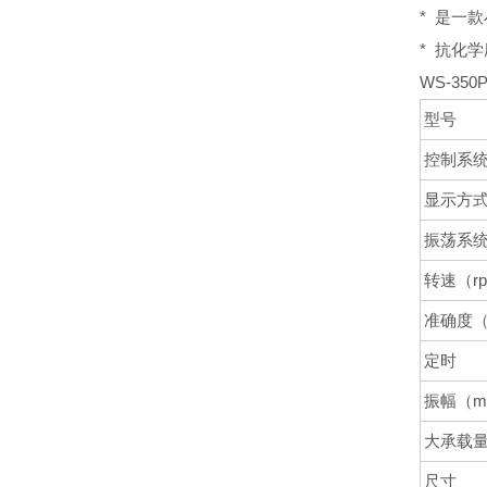
* 是一
* 抗化
WS-3
型号
控制系
显示方
振荡系
转速（r
准确度（a
定时
振幅（m
大承载量
尺寸