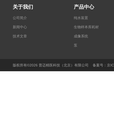
关于我们
产品中心
公司简介
纯水装置
新闻中心
生物样本库耗材
技术文章
成像系统
泵
显微镜
PCR仪
版权所有©2026 普迈精医科技（北京）有限公司
备案号：京ICP
细胞培养产品
生物样本库相关产品
离心机/浓缩仪
液体操作产品
温度控制产品