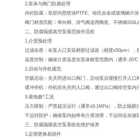
2.泵体与阀门防腐处理
内衬防腐：泵腔内壁喷涂PTFE、哈氏合金或玻璃鳞片涂
阀门材质匹配：单向阀、排气阀选用陶瓷、不锈钢316L或
二、防腐隔膜真空泵规范操作流程
1.介质预处理
过滤杂质：在泵入口安装精密过滤器（精度≤50μm），
温度控制：确保介质温度在泵体耐受范围内（通常-20℃~
2.启动与停机规范
空载启动：先关闭进出口阀门，启动泵后缓慢打开入口阀
缓冲停机：停机前先关闭入口阀，通过出口阀排空泵内介
3.避免极*工况
压力限制：严禁超压运行（通常≤0.1MPa），防止隔膜
干运转防护：确保泵内始终有介质润滑，干运转会加速隔
三、防腐隔膜真空泵系统化维护保养
1.定期更换易损件