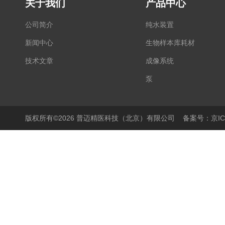
关于我们
产品中心
公司简介
纯水装置
新闻中心
生物样本库耗材
技术文章
成像系统
泵
显微镜
PCR仪
版权所有©2026 普迈精医科技（北京）有限公司
备案号：京ICP
细胞培养产品
生物样本库相关产品
离心机/浓缩仪
液体操作产品
温度控制产品
搅拌器