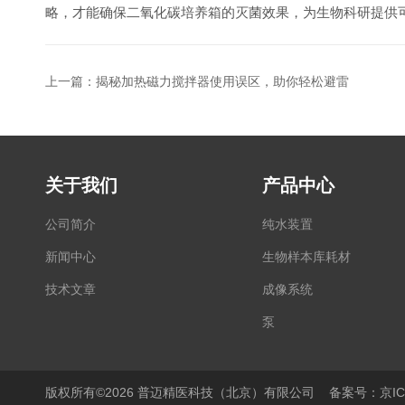
略，才能确保二氧化碳培养箱的灭菌效果，为生物科研提供
上一篇：
揭秘加热磁力搅拌器使用误区，助你轻松避雷
关于我们
产品中心
公司简介
纯水装置
新闻中心
生物样本库耗材
技术文章
成像系统
泵
显微镜
PCR仪
版权所有©2026 普迈精医科技（北京）有限公司
备案号：京ICP