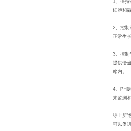
1、保
细胞和微
2、控
正常生
3、控
提供恰当
箱内。
4、PH
来监测和
综上所
可以促