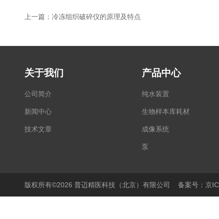
上一篇：
冷冻组织破碎仪的原理及特点
关于我们
产品中心
公司简介
纯水装置
新闻中心
生物样本库耗材
技术文章
成像系统
泵
显微镜
PCR仪
版权所有©2026 普迈精医科技（北京）有限公司
备案号：京ICP
细胞培养产品
生物样本库相关产品