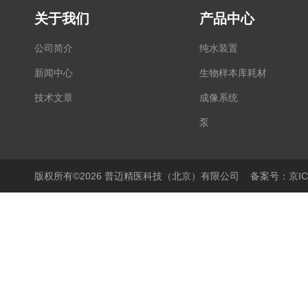
关于我们
产品中心
公司简介
纯水装置
新闻中心
生物样本库耗材
技术文章
成像系统
泵
显微镜
PCR仪
版权所有©2026 普迈精医科技（北京）有限公司
备案号：京ICP
细胞培养产品
生物样本库相关产品
离心机/浓缩仪
液体操作产品
温度控制产品