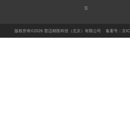
泵
显微镜
PCR仪
版权所有©2026 普迈精医科技（北京）有限公司
备案号：京ICP
细胞培养产品
生物样本库相关产品
离心机/浓缩仪
液体操作产品
温度控制产品
搅拌器
样品破碎产品
封膜仪
实验室箱体