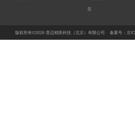
泵
显微镜
PCR仪
版权所有©2026 普迈精医科技（北京）有限公司
备案号：京ICP
细胞培养产品
生物样本库相关产品
离心机/浓缩仪
液体操作产品
温度控制产品
搅拌器
样品破碎产品
封膜仪
实验室箱体