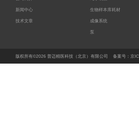
新闻中心
生物样本库耗材
技术文章
成像系统
泵
显微镜
PCR仪
版权所有©2026 普迈精医科技（北京）有限公司
备案号：京ICP
细胞培养产品
生物样本库相关产品
离心机/浓缩仪
液体操作产品
温度控制产品
搅拌器
样品破碎产品