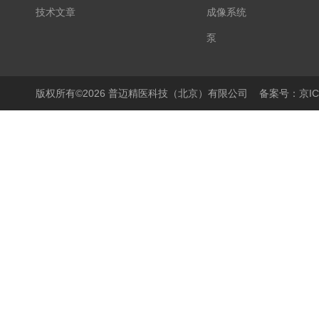
技术文章
成像系统
泵
显微镜
PCR仪
版权所有©2026 普迈精医科技（北京）有限公司
备案号：京ICP
细胞培养产品
生物样本库相关产品
离心机/浓缩仪
液体操作产品
温度控制产品
搅拌器
样品破碎产品
封膜仪