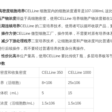
 高密度细胞培养
CELLine 细胞室内的细胞浓度通常是107-108/
高产物浓度
得益于高细胞密度，使用CELLine 培养细胞产物浓度都在1-
长期连续培养
CELLine 的二室培养技术。使用者可以循环收获产
：操作方便
CELLine 微型细胞工厂，操作简单，不需要对原有培养体
：减少下游处理程序
二室培养技术，让细胞浓度和产物浓度均比普通
进行后续操作，而不要经过普通培养的复杂分离操作。
：性价比高
单位产量高，使用CELLine 要比传统T 瓶，多层培养板
参数
种密度和收集密度
CELLine 350
CELLine 1000
培养（活细胞）
8×106
25x106
体积（mL）
5
15
浓度（活细胞数/mL）
1.5x106
1.5x106