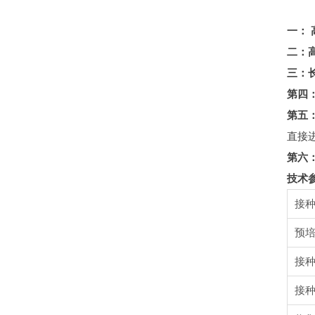
一：
二：
三：
第四
第五
直接
第六
技术
接
预
接种
接种