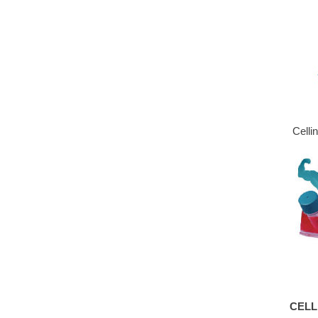
Cel
CEL