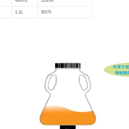
400mL
120/90
1.2L
90/70