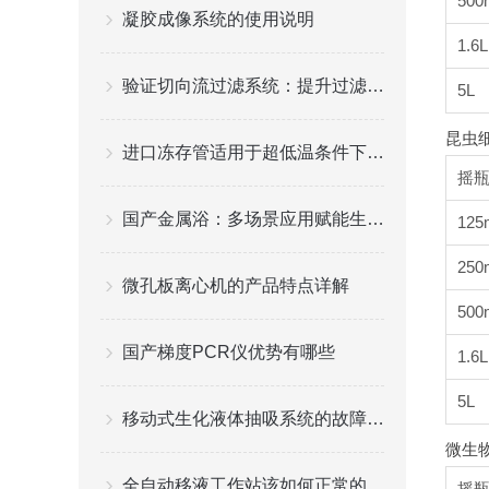
500
凝胶成像系统的使用说明
1.6L
验证切向流过滤系统：提升过滤效率与稳定性
5L
昆虫
进口冻存管适用于超低温条件下存储样本
摇
国产金属浴：多场景应用赋能生命科学实验
125
250
微孔板离心机的产品特点详解
500
国产梯度PCR仪优势有哪些
1.6L
5L
移动式生化液体抽吸系统的故障分析
微生物
全自动移液工作站该如何正常的保养与维护？
摇