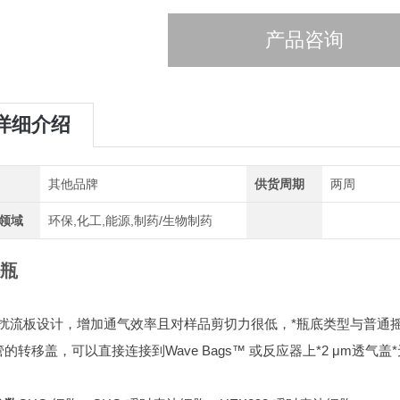
产品咨询
详细介绍
其他品牌
供货周期
两周
领域
环保,化工,能源,制药/生物制药
瓶
*扰流板设计，增加通气效率且对样品剪切力很低，
*瓶底类型与普通
的转移盖，可以直接连接到Wave Bags™ 或反应器上
*2 μm透气盖