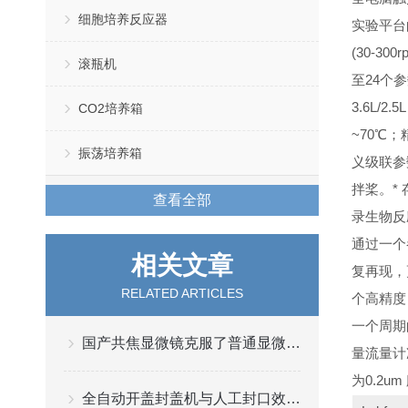
细胞培养反应器
实验平台
(30-30
滚瓶机
至24个
3.6L/2.
CO2培养箱
~70℃；
振荡培养箱
义级联参
拌桨。
*
查看全部
录生物反
通过一个
相关文章
复再现，
RELATED ARTICLES
个高精度
一个周期的
国产共焦显微镜克服了普通显微镜图像模糊的缺点
量流量计准
为0.2
全自动开盖封盖机与人工封口效率对比分析