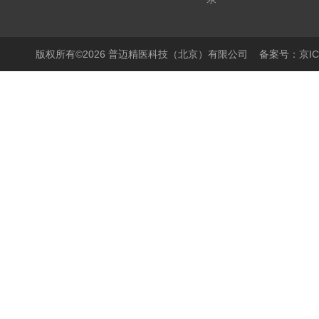
显微镜
PCR仪
版权所有©2026 普迈精医科技（北京）有限公司
备案号：京ICP
细胞培养产品
生物样本库相关产品
离心机/浓缩仪
液体操作产品
温度控制产品
搅拌器
样品破碎产品
封膜仪
实验室箱体
灭菌产品