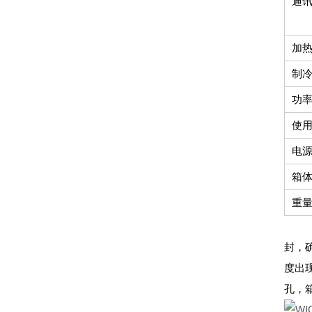
通
加
制
功
使
电
箱体
重量
封，
度出
孔，