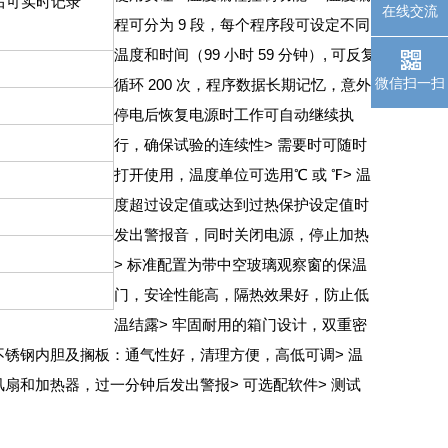
盘后可实时记录
在线交流
程可分为 9 段，每个程序段可设定不同
温度和时间（99 小时 59 分钟）, 可反复
微信扫一扫
循环 200 次，程序数据长期记忆，意外
停电后恢复电源时工作可自动继续执
行，确保试验的连续性
> 需要时可随时
打开使用，温度单位可选用℃ 或 ℉
> 温
度超过设定值或达到过热保护设定值时
发出警报音，同时关闭电源，停止加热
> 标准配置为带中空玻璃观察窗的保温
门，安诠性能高，隔热效果好，防止低
温结露
> 牢固耐用的箱门设计，双重密
 不锈钢内胆及搁板：通气性好，清理方便，高低可调
> 温
风扇和加热器，过一分钟后发出警报
> 可选配软件
> 测试