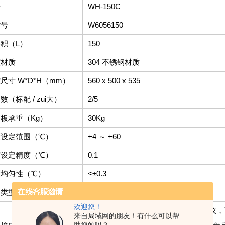
号
WH-150C
货号
W6056150
积（L）
150
腔材质
304 不锈钢材质
尺寸 W*D*H（mm）
560 x 500 x 535
数（标配 / zui大）
2/5
板承重（Kg）
30Kg
度设定范围（℃）
+4 ～ +60
度设定精度（℃）
0.1
度均匀性（℃）
<±0.3
冷类型
压缩机制冷
欢迎您！
DB9/RJ45 通讯接口，RS485 通讯协
来自局域网的朋友！有什么可以帮