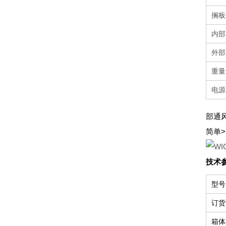
搁板
内部尺
外部尺
重量[
电源
部通
简单
技术
型号
订货
箱体容