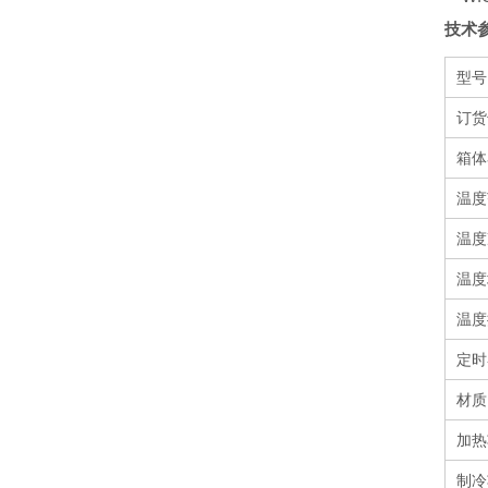
技术
型号
订货
箱体容
温度范
温度
温度
温度
定时
材质
加热
制冷