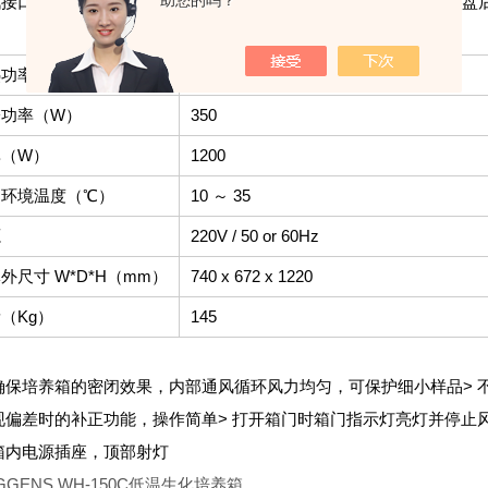
助您的吗？
讯接口
和连接电脑；USB 通讯接口，插入 U 
和保存数据，导出 CSV 文件。
热功率（W）
650
冷功率（W）
350
率（W）
1200
用环境温度（℃）
10 ～ 35
源
220V / 50 or 60Hz
外尺寸 W*D*H（mm）
740 x 672 x 1220
（Kg）
145
确保培养箱的密闭效果，内部通风循环风力均匀，可保护细小样品
>
现偏差时的补正功能，操作简单
> 打开箱门时箱门指示灯亮灯并停止
箱内电源插座，顶部射灯