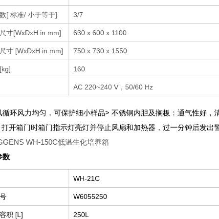
数[ 标准/ 小于等于]
3/7
寸[WxDxH in mm]
630 x 600 x 1100
寸 [WxDxH in mm]
750 x 730 x 1550
kg]
160
AC 220~240 V，50/60 Hz
风循环风力均匀，可保护细小样品
> 不锈钢内胆及搁板：通气性好，
> 打开箱门时箱门指示灯亮灯并停止风扇和加热器，过一分钟后发出
参数
WH-21C
号
W6055250
积 [L]
250L