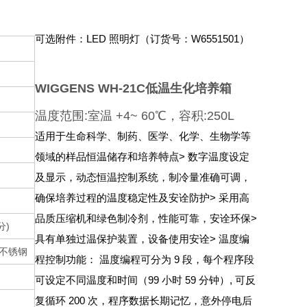
可选附件：LED 照明灯（订货号：W6551501）
WIGGENS WH-21C低温生化培养箱
温度范围:室温 +4~ 60℃，容积:250L
适用于生命科学、制药、医学、化学、生物学等
领域的样品恒温储存和培养
特点
> 数字温度设定
及显示，动态恒温控制系统，制冷量准确可调，
确保培养过程的温度稳定性及安诠防护
> 采用高
品质压缩机和绿色制冷剂，性能可靠，安诠环保
>
分)
具有单独过温保护装置，设备使用安诠
> 温度编
：不锈钢
程控制功能： 温度编程可分为 9 段，每个程序段
可设定不同温度和时间（99 小时 59 分钟）, 可反
复循环 200 次，程序数据长期记忆，意外停电后