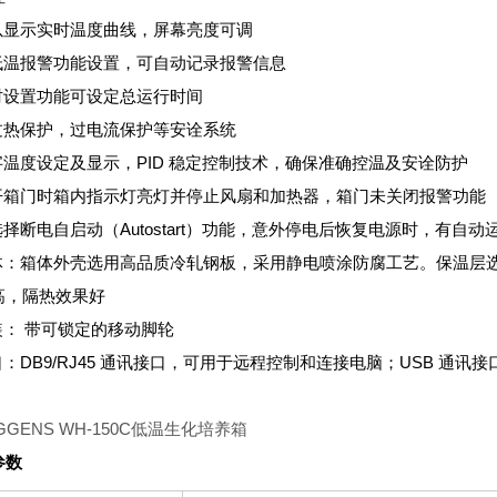
可以显示实时温度曲线，屏幕亮度可调
高低温报警功能设置，可自动记录报警信息
定时设置功能可设定总运行时间
带过热保护，过电流保护等安诠系统
数字温度设定及显示，PID 稳定控制技术，确保准确控温及安诠防护
打开箱门时箱内指示灯亮灯并停止风扇和加热器，箱门未关闭报警功能
选择断电自启动（Autostart）功能，意外停电后恢复电源时，有自动
箱体：箱体外壳选用高品质冷轧钢板，采用静电喷涂防腐工艺。保温层
高，隔热效果好
装： 带可锁定的移动脚轮
口：DB9/RJ45 通讯接口，可用于远程控制和连接电脑；USB 通讯
参数