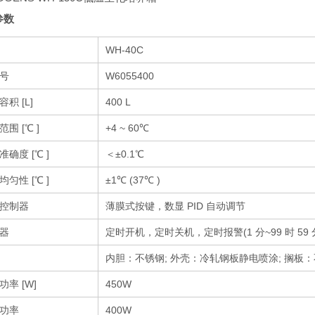
参数
WH-40C
号
W6055400
积 [L]
400 L
围 [℃ ]
+4 ~ 60℃
准确度 [℃ ]
＜±0.1℃
均匀性 [℃ ]
±1℃ (37℃ )
控制器
薄膜式按键，数显 PID 自动调节
器
定时开机，定时关机，定时报警(1 分~99 时 59 
内胆：不锈钢; 外壳：冷轧钢板静电喷涂; 搁板
功率 [W]
450W
功率
400W