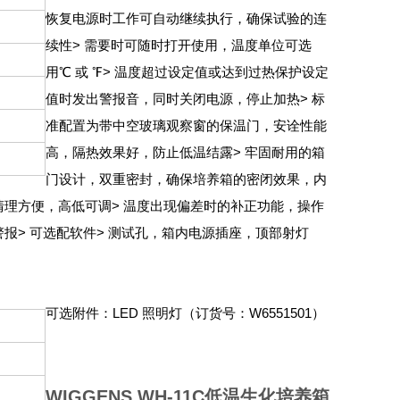
恢复电源时工作可自动继续执行，确保试验的连
续性
> 需要时可随时打开使用，温度单位可选
用℃ 或 ℉
> 温度超过设定值或达到过热保护设定
值时发出警报音，同时关闭电源，停止加热
> 标
准配置为带中空玻璃观察窗的保温门，安诠性能
高，隔热效果好，防止低温结露
> 牢固耐用的箱
门设计，双重密封，确保培养箱的密闭效果，内
清理方便，高低可调
> 温度出现偏差时的补正功能，操作
警报
> 可选配软件
> 测试孔，箱内电源插座，顶部射灯
可选附件：LED 照明灯（订货号：W6551501）
WIGGENS WH-11C低温生化培养箱