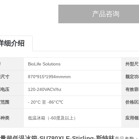
产品咨询
详细介绍
牌
BioLife Solutions
外型尺
胆尺寸
870*915*1994mmmm
额定功
源电压
120-240VACV/hz
有效容
度范围
- 20°C 至 -86°C℃
价格区
器种类
低温冰箱（-60度及以上）
应用领
量超低温冰箱-SU780XLE-Stirling-斯特林
产品参数