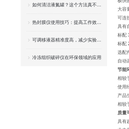
极快
如何清洁液氮罐？这个方法真不错！
大容
可连接
热封膜仪使用技巧：提高工作效率与质量
具有自
标配
可调移液器精准度高，减少实验误差
标配
选配
冷冻组织破碎仪在环保领域的应用
自动调
节能
相较
使用经
产品
相较
质量
具有超