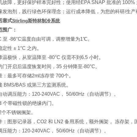
机故障，更好保护样本完好性；使用经EPA SNAP 批准的 10
缘发泡剂，践行绿色环保理念；运行成本降低，为您的科研/生产
活塞式
Stirling
斯特林制冷系统
范围广：
0°C 至 -86°C温度自由可调，调整增量为1℃。
定性 ± 1°C 之内。
温极快，从室温降至 -80°C 仅需不到6.5 小时。
的门开启后温度恢复时间，35 分钟降至-80°C。
量：最多可存储2ml冻存管 700个。
 BMS/BAS 或第三方监测系统。
动调压能力：120-240VAC， 50/60Hz（自动调节）。
 3 个带磁性锁的绝缘内门。
 2个不锈钢搁架。
件：图形记录器，CO2 和 LN2 备用系统，额外搁架， 冻存架，
压能力：120-240VAC， 50/60Hz（自动调节）。