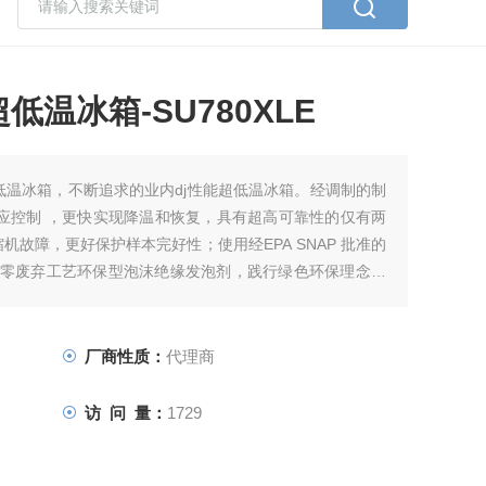
温冰箱-SU780XLE
立式超低温冰箱，不断追求的业内dj性能超低温冰箱。经调制的制
适应控制 ，更快实现降温和恢复，具有超高可靠性的仅有两
除压缩机故障，更好保护样本完好性；使用经EPA SNAP 批准的
采用零废弃工艺环保型泡沫绝缘发泡剂，践行绿色环保理念；
厂商性质：
代理商
访 问 量：
1729