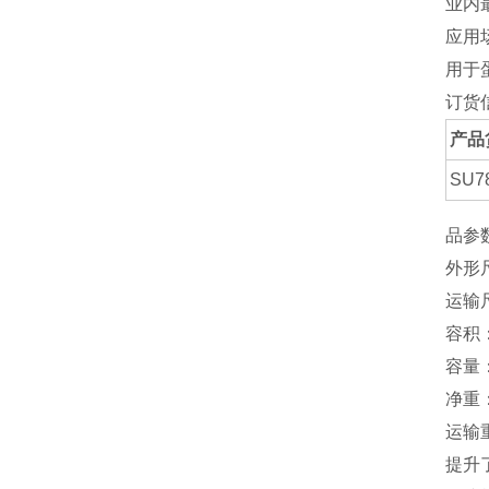
业内
应用
用于
订货
产品
SU7
品参
外形尺
运输尺
容积：
容量：
净重：
运输重
提升