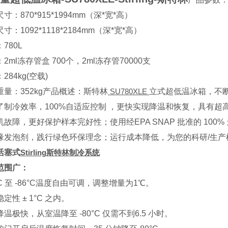
寸：870*915*1994mm（深*宽*高）
寸：1092*1118*2184mm（深*宽*高）
780L
2ml冻存管盒 700个，2ml冻存管70000支
284kg(空载)
量：352kg
产品概述：
斯特林
SU780XLE
立式超低温冰箱，不断
了制冷效率，100%自适应控制 ，更快实现降温和恢复，具有超高可
机故障，更好保护样本完好性；使用经EPA SNAP 批准的 10
缘发泡剂，践行绿色环保理念；运行成本降低，为您的科研/生产
活塞式
Stirling
斯特林制冷系统
范围广：
0°C 至 -86°C温度自由可调，调整增量为1℃。
定性 ± 1°C 之内。
温极快，从室温降至 -80°C 仅需不到6.5 小时。