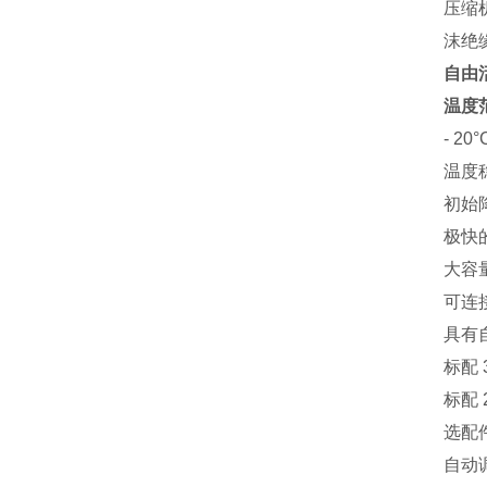
压缩
沫绝
自由
温度
- 2
温度稳
初始降
极快
大容
可连接
具有自
标配
标配
选配
自动调