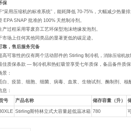
环保
于“采用压缩机的标准系统"，能耗降低 70-75%，大幅减少热量
 EPA SNAP 批准的 100% 天然制冷剂。
生产过程采用零废弃工艺环保型泡沫绝缘发泡剂。
于市场上任何其他同类品的显著更低的碳足迹。
可靠，售后服务完备
高可靠性的仅有两个活动部件的 Stirling 制冷机，
消除压缩机故
最佳质保条款 — 制冷机和热虹吸管享受七年质保，备品备件质
场景：
蛋白、疫苗、细胞、细菌、病毒、血浆、生物试剂、酶制剂、核
信息：
货号
产品名称
储存容量（升）
80XLE
Stirling斯特林立式大容量超低温冰箱
780
可