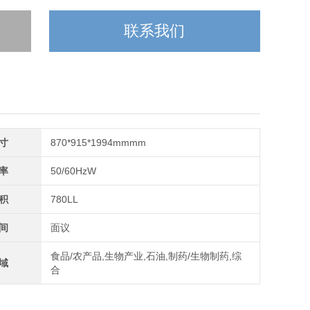
联系我们
寸
870*915*1994mmmm
率
50/60HzW
积
780LL
间
面议
食品/农产品,生物产业,石油,制药/生物制药,综
域
合
：