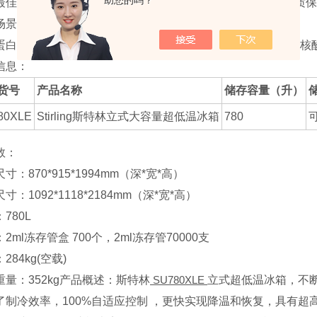
助您的吗？
最佳质保条款 — 制冷机和热虹吸管享受七年质保，备品备件质
场景：
蛋白、疫苗、细胞、细菌、病毒、血浆、生物试剂、酶制剂、核
信息：
货号
产品名称
储存容量（升）
80XLE
Stirling斯特林立式大容量超低温冰箱
780
可
数：
寸：870*915*1994mm（深*宽*高）
寸：1092*1118*2184mm（深*宽*高）
780L
2ml冻存管盒 700个，2ml冻存管70000支
284kg(空载)
量：352kg
产品概述：
斯特林
SU780XLE
立式超低温冰箱，不断
了制冷效率，100%自适应控制 ，更快实现降温和恢复，具有超高可