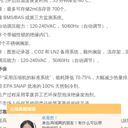
的门开启后温度恢复时间，35 分钟降至-80°C。
量：最多可存储2ml冻存管 700个。
 BMS/BAS 或第三方监测系统。
动调压能力：120-240VAC， 50/60Hz（自动调节）。
 3 个带磁性锁的绝缘内门。
 2个不锈钢搁架。
件：图形记录器，CO2 和 LN2 备用系统，额外搁架， 冻存架，
压能力：120-240VAC， 50/60Hz（自动调节）。
环保
于“采用压缩机的标准系统"，能耗降低 70-75%，大幅减少热量
 EPA SNAP 批准的 100% 天然制冷剂。
生产过程采用零废弃工艺环保型泡沫绝缘发泡剂。
于市场上任何其他同类品的显著更低的碳足迹。
可靠，售后服务完备
欢迎您！
高可靠性的仅有两个活动部件的 Stirling 制冷机，
消除压缩机故
来自局域网的朋友！有什么可以帮