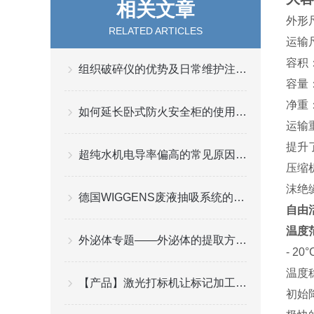
相关文章
外形尺
RELATED ARTICLES
运输尺
容积：
组织破碎仪的优势及日常维护注意事项
容量：
净重：
如何延长卧式防火安全柜的使用寿命？
运输重
提升
超纯水机电导率偏高的常见原因分析
压缩
沫绝
德国WIGGENS废液抽吸系统的优势分析
自由
温度
外泌体专题——外泌体的提取方法都有哪些？
- 2
温度稳
【产品】激光打标机让标记加工变得智能
初始降