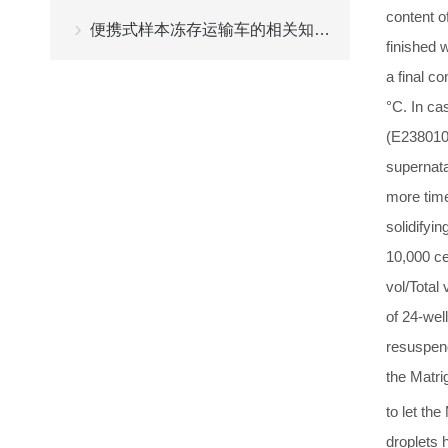
content o
便携式样本冻存运输车的相关知识普及
finished 
a final co
°C. In ca
(E238010)
supernata
more tim
solidifyi
10,000 ce
vol/Total 
of 24-well
resuspend
the Matrig
to let the 
droplets 