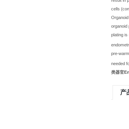
result in
cells (co
Organoid 
organoid 
plating i
endometr
pre-warm
needed fo
类器官Endo
产