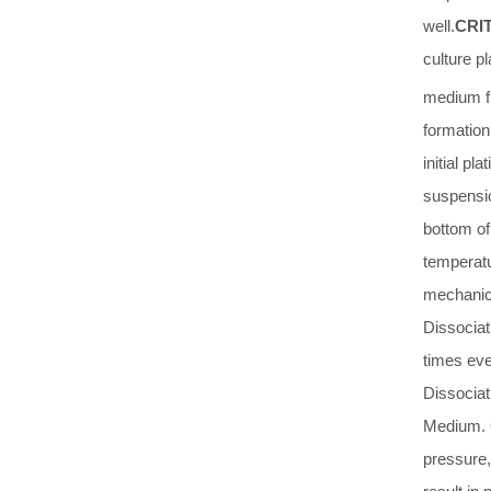
well.
CRI
culture p
medium fr
formation
initial plat
suspensio
bottom of
temperat
mechanica
Dissociati
times eve
Dissociat
Medium. C
pressure,