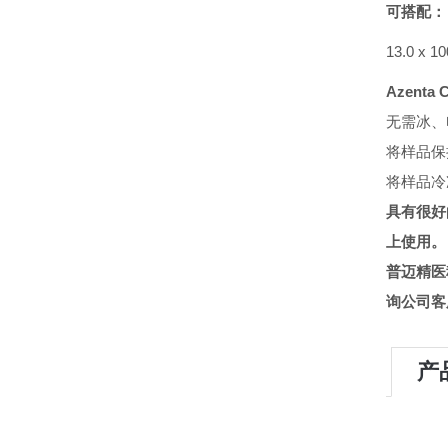
可搭配：
13.0 x 10
Azenta
无需冰、
将样品保持
将样品冷冻 
具有很好
上使用。
普迈精医
询
公司客
产