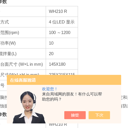
参数
号
WH210 R
示方式
4 位LED 显示
范围(rpm)
100 ～1200
功率(W)
10
搅拌量(L)
20
台面尺寸 (W×L in mm)
145X180
尺寸(W×L×H in mm)
225X215X115
货号
400200A
欢迎您！
来自局域网的朋友！有什么可以帮
微电脑控制技术，确保搅拌的准确及性能的稳定
* 搅拌速度数字化设定和
助您的吗？
防腐蚀搪瓷搅拌台面，耐高温，耐腐蚀，易清洁
* 控制面板上方设计有
参数
号
WH210 R