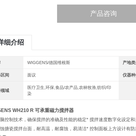
产品咨询
详细介绍
牌
WIGGENS/德国维根斯
产地类
格区间
面议
仪器种
医疗卫生,环保,食品/农产品,农林牧渔,纺织/印
用领域
染
GENS WH210 R 可承重磁力搅拌器
微电脑控制技术，确保搅拌的准确及性能的稳定
* 搅拌速度数字化设定和
防腐蚀搪瓷搅拌台面，耐高温，耐腐蚀，易清洁
* 控制面板上方设计有