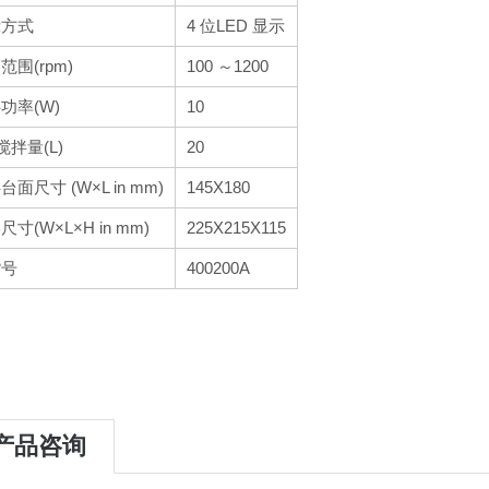
示方式
4 位LED 显示
范围(rpm)
100 ～1200
功率(W)
10
搅拌量(L)
20
台面尺寸 (W×L in mm)
145X180
尺寸(W×L×H in mm)
225X215X115
货号
400200A
产品咨询