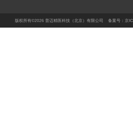
版权所有©2026 普迈精医科技（北京）有限公司
备案号：京ICP