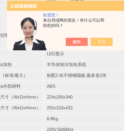
范围
0~20%
欢迎您！
来自局域网的朋友！有什么可以帮
电极类型
双电子束红外电极
助您的吗？
精度
±0.1%（5%）
2控制
气体压力
0.7Bar（Max 1 Bar）
示
LED显示
&加热
半导体制冷加热系统
（标准/最大）
标配2 块不锈钢隔板,最多放2块
&外部材料
ABS
尺寸（WxDxHmm）
224x200x340
尺寸（WxDxHmm）
292x333x433
量
6.8Kg
源
220V,50/60Hz