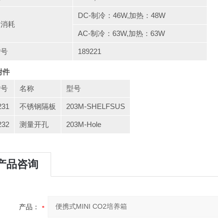
DC-制冷：46W,加热：48W
量消耗
AC-制冷：63W,加热：63W
货号
189221
附件
货号
名称
型号
231
不锈钢隔板
203M-SHELFSUS
232
测量开孔
203M-Hole
产品咨询
产品：