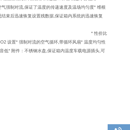
体内空气强制对流,保证了温度的传递速度及温场均匀度
* 维根
况结束后迅速恢复设置残数据,保证箱内系统的迅速恢复
提手,带汽车电源插头
* 性价比
O2 设置
* 强制对流的空气循环,带循环风扇
* 温度均匀性
噪音低
* 附件：
不锈钢水盘,保证箱内温度
车载电源插头,可