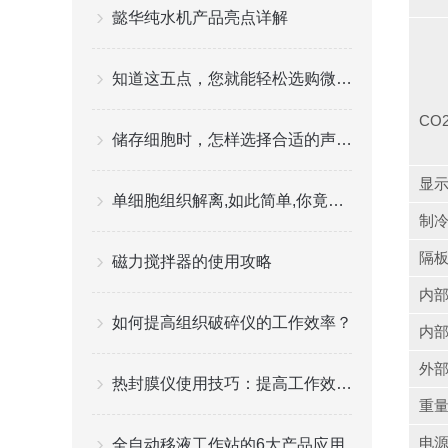
懿华纯水机产品亮点详解
知道这五点，您就能轻松选购微孔板离心机
CO
储存细胞时，怎样选择合适的声波微量冻存管？
显
单细胞组织解离,如此简单,你竟然还不会？
制冷
隔板
磁力搅拌器的使用攻略
内部
如何提高组织破碎仪的工作效率？
内部
外部
热封膜仪使用技巧：提高工作效率与质量
重
电
全自动移液工作站的6大产品应用