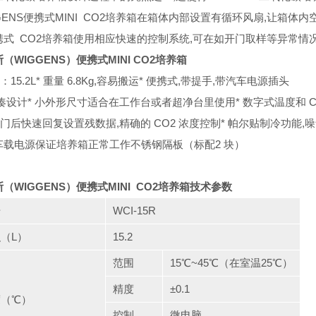
GENS便携式MINI CO2培养箱在箱体内部设置有循环风扇,让箱
携式 CO2培养箱使用相应快速的控制系统,可在如开门取样等异常情
（WIGGENS）
便携式MINI CO2培养箱
：15.2L
* 重量 6.8Kg,容易搬运
* 便携式,带
凑设计
* 小外形尺寸适合在工作台或者超净台里使用
* 数字式温度和 C
 开门后快速回复设置残数据,精确的 CO2 浓度控制
* 帕尔贴制冷功能,
车载电源保证培养箱正常工作
不锈钢隔板（标配2 块）
（WIGGENS）便携式MINI CO2培养箱技术参数
号
WCI-15R
（L）
15.2
范围
15℃~45℃（在室温25℃）
精度
±0.1
度（℃）
控制
微电脑