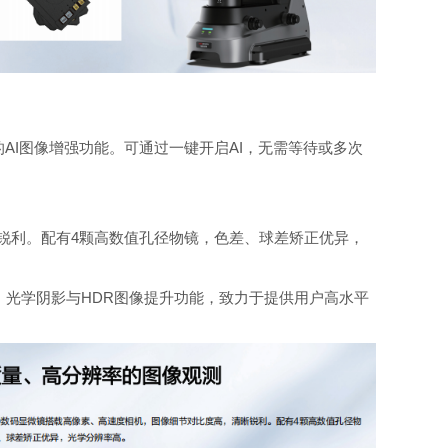
的AI图像增强功能。可通过一
键开启AI，无需等待或多次
锐利。配有4颗高数值孔径物
镜，色差、球差矫正优异，
、光学阴影与HDR图像提升功
能，致力于提供用户高水平