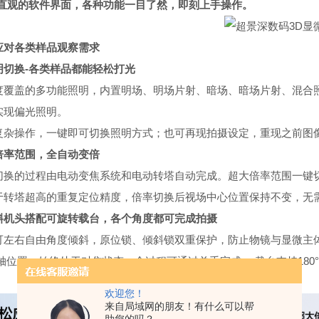
洁直观的软件界面，各种功能一目了然，即刻上手操作。
应对各类样品观察需求
明切换-各类样品都能轻松打光
度覆盖的多功能照明，内置明场、明场片射、暗场、暗场片射、混合
实现偏光照明。
复杂操作，一键即可切换照明方式；也可再现拍摄设定，重现之前图
倍率范围，全自动变倍
切换的过程由电动变焦系统和电动转塔自动完成。超大倍率范围一键
于转塔超高的重复定位精度，倍率切换后视场中心位置保持不变，无
斜机头搭配可旋转载台，各个角度都可完成拍摄
可左右自由角度倾斜，原位锁、倾斜锁双
重保护，防止物镜与显微主
轴位置，始终处于对焦状态，全过程可通过
单手完成。
载台支持18
欢迎您！
来自局域网的朋友！有什么可以帮