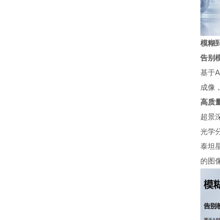
模糊
告别
基于
成像
高质
超景
光学
泰坦
的图