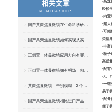
·高
相关文章
轻松
RELATED ARTICLES
·内
·超
国产共聚焦显微镜在生命科学研究中的实战应用
·可
类型
国产共聚焦显微镜如何实现从实验室样机到量产化产品的跨越
·丰
·粒
正倒置一体显微镜应用方向有哪些?
高质
·配
正倒置一体显微镜拥有明场，相衬，荧光三种观察方式
·X
·一
共聚焦显微镜：告别模糊！3 个技巧拍出高清成像
易于
·配
国产共聚焦显微镜相比进口产品有什么优势
便了