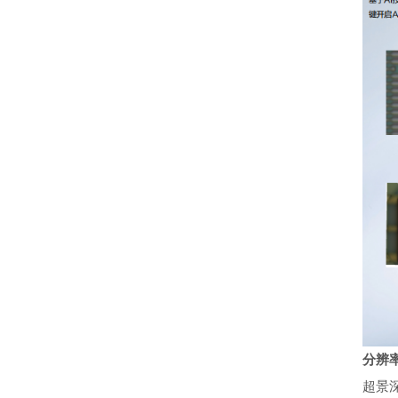
分辨
超景深