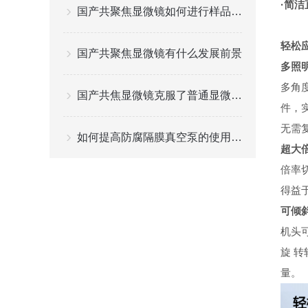
·简
国产共聚焦显微镜如何进行样品的准备和操作？
轻松
国产共聚焦显微镜有什么发展前景
多照
多角
国产共焦显微镜克服了普通显微镜图像模糊的缺点
件，
无需
如何提高防腐隔膜真空泵的使用寿命？
超大
倍率
得益
可倾
机头
旋
转
量。