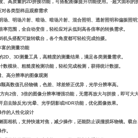
速度、高质量的2D拼接功能，可搭配图像提升功能使用。·超大面积的
应对各类型样品观察需求
置明场、明场片射、暗场、暗场片射、混合照明、透射照明和偏振照明
大倍率范围，全自动变倍，轻松应对从低到高各倍率的转换需求。
倾斜机头搭配可旋转载台，各个角度都可轻松完成拍摄。
丰富的测量功能
富的2D、3D测量工具，高精度的测量结果，满足各类测量需求。
子计数模块、粗糙度检测功能，轻松完成检测，获得统计数据。
量、高分辨率的图像观测
有4颗高数值孔径物镜，色差、球差矫正优异，光学分辨率高。
、Y方向2倍、3倍的图像分辨率增强功能，无需再放大与拼接，即可大
键开启去除反光/光晕、光学阴影或HDR功能，优化图像效果。
操作的人性化设计
备侧面相机，支持快速对焦，减少操作，还能防止误撞损坏物镜。载台
操作。