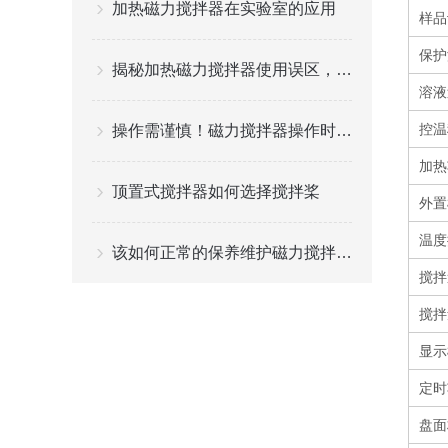
加热磁力搅拌器在实验室的应用
样品设
保护
揭秘加热磁力搅拌器使用误区，助你轻松避雷
溶液
控温稳
操作需谨慎！磁力搅拌器操作时需要注意这些
加热
顶置式搅拌器如何选择搅拌桨
外置
温度
该如何正常的保养维护磁力搅拌器？
搅拌速
搅拌量
显示
定时
盘面