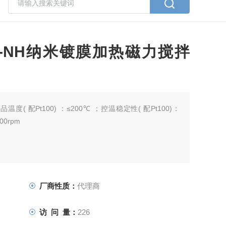
260-NH纳米镀膜加热磁力搅拌
度( 配Pt100) ：≤200℃ ；控温稳定性( 配Pt100)：
00rpm
厂商性质：
代理商
访 问 量：
226