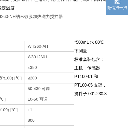
微信扫一扫
设定温度。
*500mL 水 80℃
WH260-AH
下测量
W3012601
标准套装包含：
≤380
主机，传感器
PT100-01 和
100) [℃ ]
≤200
PT100-05 支架，
50-430 可调
搅拌子 001.230.8
 ]
10-50 可调
00) [℃ ]
±1
800