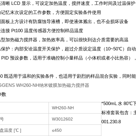
高亮清晰 LCD 显示，可设定加热温度，搅拌速度，工作时间及过温保护
自动记忆末次设定的工作参数，方便固定实验条件使用
控制面板上方设计有防腐蚀导液槽，即使液体溅出，也不会损坏设备
接连接 Pt100 温度传感器方便控制样品温度
高温型加热磁力搅拌器，加热效率高，可以很快到达介质需要的高温
高温保护：内部安诠温度开关保护，超过介质设定温度（10~50℃）自
 套 PID 预设参数，适用于准确控制小量样品（小体积或者小比热容
260 既适用于温和的实验条件，也适用于剧烈的样品混合实验，同时
参数
*500mL 水 80
WH260-NH
标准套装包含：主机，
号
W3012602
001.230.8
盘温度 [℃ ]
≤450