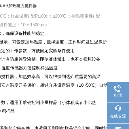
260-AH加热磁力搅拌器
℃；样品温度( 配Pt100) ：≤200℃ ；控温稳定性( 配
 ；搅拌速度：100~1500rpm
术，确保设备性能的稳定
CD 显示，可设定加热温度，搅拌速度，工作时间及过温保护
次设定的工作参数，方便固定实验条件使用
方设计有防腐蚀导液槽，即使液体溅出，也不会损坏设备
100 温度传感器方便控制样品温度
磁力搅拌器，加热效率高，可以很快到达介质需要的高温
部安诠温度开关保护，超过介质设定温度（10~50℃）自动
电话
D 预设参数，适用于准确控制小量样品（小体积或者小比热
体积样品
在线交流
用于温和的实验条件，也适用于剧烈的样品混合实验，同时能