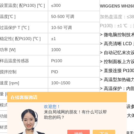
置温度( 配Pt100) [℃ ]
≤300
WIGGENS WH
温度[℃ ]
50-500 可调
加热盘温度：≤380
Pt100)：±1 ℃
过温保护 T [℃ ]
10-50 可调
> 微电脑控制技
定性( 配Pt100) [℃ ]
±1
> 高亮清晰 L
功率 [W]
1000
> 自动记忆末
样品温度传感器
Pt100
> 控制面板上
> 直接连接 Pt
搅拌控制
PID
> 高温型加热
度 [rpm]
100~1500
> 高温保护：内
 [L]H2O
20L
切断电源。
模式/ 控制方式
LCD 数字显示/ 旋钮操作
> 3 套 PI
欢迎您！
来自局域网的朋友！有什么可以帮
容），和加热大
功能
1~1999min / 连续
助您的吗？
材质
纳米金属镀膜搪玻璃
WH260 既适