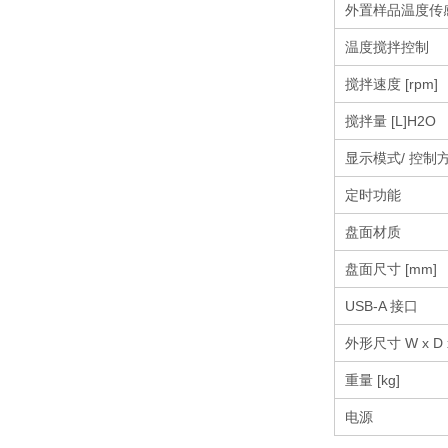
外置样品温度传
温度搅拌控制
搅拌速度 [rpm]
搅拌量 [L]H2O
显示模式/ 控制
定时功能
盘面材质
盘面尺寸 [mm]
USB-A 接口
外形尺寸 W x D 
重量 [kg]
电源