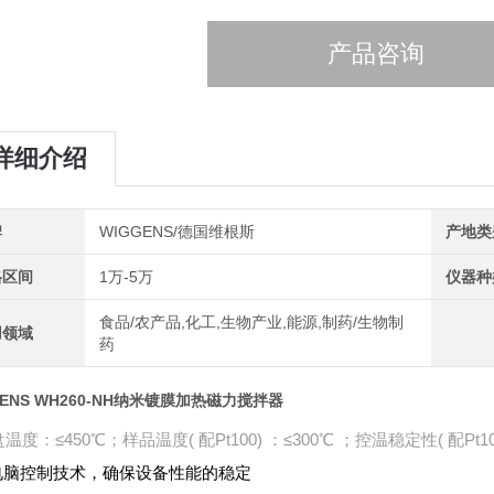
产品咨询
详细介绍
牌
WIGGENS/德国维根斯
产地类
格区间
1万-5万
仪器种
食品/农产品,化工,生物产业,能源,制药/生物制
用领域
药
GENS WH260-NH纳米镀膜加热磁力搅拌器
温度：≤450℃；样品温度( 配Pt100) ：≤300℃ ；控温稳定性( 配Pt10
微电脑控制技术，确保设备性能的稳定