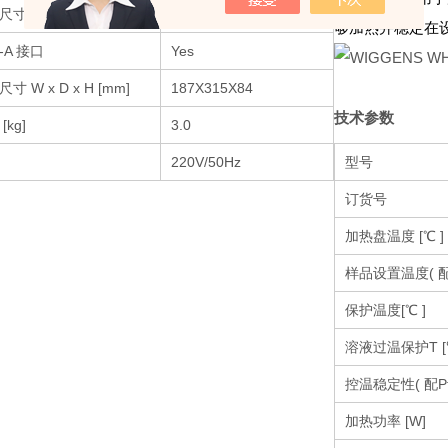
尺寸 [mm]
180×180
够加热并稳定在
-A 接口
Yes
寸 W x D x H [mm]
187X315X84
技术参数
[kg]
3.0
220V/50Hz
型号
订货号
加热盘温度 [℃ ]
样品设置温度( 配Pt
保护温度[℃ ]
溶液过温保护T [℃
控温稳定性( 配Pt1
加热功率 [W]