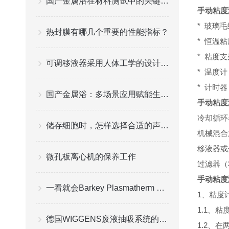
国产金属浴在材料测试中的关键应用与挑战
手动粘度
* 玻璃
热封膜有哪几个重要的性能指标？
* 恒温粘
* 粘度支
可调移液器采用人体工学的设计理念
* 温度
* 计时器
国产金属浴：多场景应用赋能生命科学实验
手动粘度
冷却循环
储存细胞时，怎样选择合适的声波微量冻存管？
机械混合
移液器或
微孔板离心机的保养工作
过滤器（
手动粘度
一看就会Barkey Plasmatherm 无水复苏仪操作指南
1、粘度
1.1、
德国WIGGENS废液抽吸系统的使用注意细节
1.2、