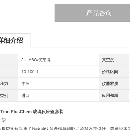
产品咨询
详细介绍
牌
JULABO/优莱博
真空度
量
10-100LL
价格区间
作压力
中压
仪器材质
地类别
进口
应用领域
mTron PlusChem 玻璃反应釜套装
介绍
业反应系统采用柔性缓冲法兰盘链接和卧式冷凝器等设计，降低设备