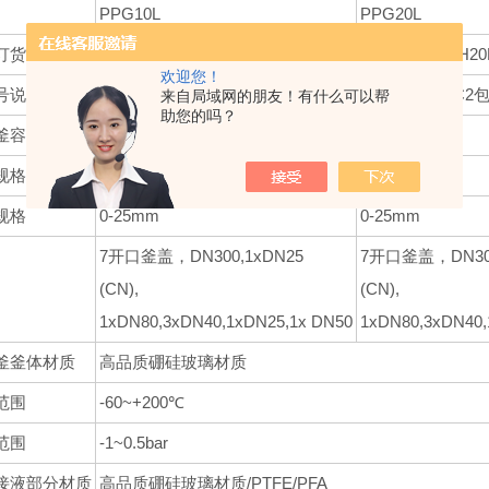
PPG10L
PPG20L
订货号
KC1-PLUS-CH10L
KC1-PLUS-CH20
欢迎您！
号说明
举例：KC1不包含夹套进出口多通道阀及管路，KC2
来自局域网的朋友！有什么可以帮
助您的吗？
釜容积
10L
20L
规格
DN300
DN300
规格
0-25mm
0-25mm
7开口釜盖，DN300,1xDN25
7开口釜盖，DN300
(CN),
(CN),
1xDN80,3xDN40,1xDN25,1x DN50
1xDN80,3xDN40,
釜釜体材质
高品质硼硅玻璃材质
范围
-60~+200℃
范围
-1~0.5bar
接液部分材质
高品质硼硅玻璃材质/PTFE/PFA