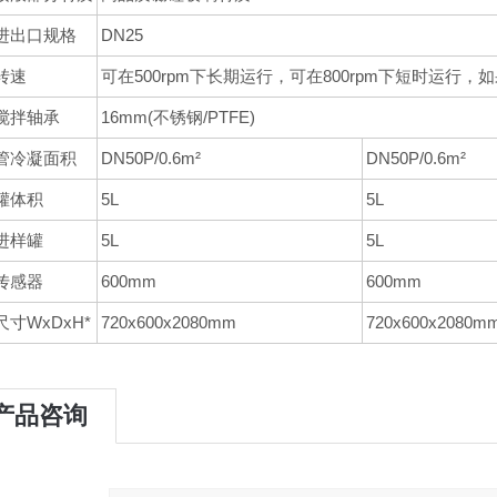
进出口规格
DN25
转速
可在500rpm下长期运行，可在800rpm下短时运
搅拌轴承
16mm(不锈钢/PTFE)
管冷凝面积
DN50P/0.6m²
DN50P/0.6m²
罐体积
5L
5L
进样罐
5L
5L
传感器
600mm
600mm
寸WxDxH*
720x600x2080mm
720x600x2080m
产品咨询