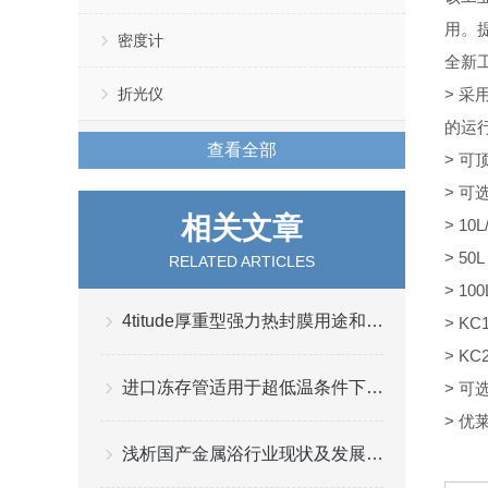
用。提
密度计
全新
折光仪
> 
的运
查看全部
> 可
> 
相关文章
> 1
> 5
RELATED ARTICLES
> 1
4titude厚重型强力热封膜用途和特征介绍
> K
> K
进口冻存管适用于超低温条件下存储样本
> 可
> 
浅析国产金属浴行业现状及发展趋势