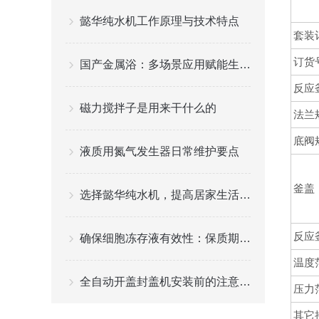
懿华纯水机工作原理与技术特点
套装
订货
国产金属浴：多场景应用赋能生命科学实验
反应
磁力搅拌子是用来干什么的
法兰
底阀
液质用氮气发生器日常维护要点
釜盖
选择懿华纯水机，提高居家生活品质
反应
确保细胞冻存液有效性：保质期与存储要求
温度
全自动开盖封盖机安装前的注意事项与技巧
压力
其它