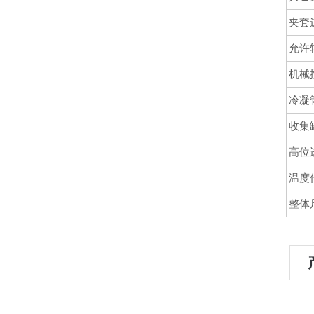
夹套
允许
机械
冷凝
收集
高位
温度
整体尺