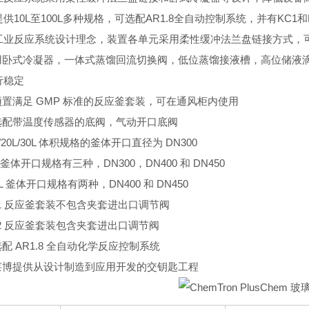
供10L至100L多种规格，可选配AR1.8全自动控制系统，并有KC
工业反应系统设计理念，装置各单元采用柔性缓冲法兰盘链接方式，
采用卧式冷凝器，一体式蒸馏回流切换阀，低位蒸馏接液槽，高位储液
行稳定
顶置满足 GMP 标准的反应釜套装，可在通风柜内使用
可选配带温度传感器的底阀，气动开口底阀
0L/20L/30L 体积规格的釜体开口直径为 DN300
0L 釜体开口规格有三种，DN300，DN400 和 DN450
00L 釜体开口规格有两种，DN400 和 DN450
C1 反应釜套装不包含夹套进出口调节阀
C2 反应釜套装包含夹套进出口调节阀
选配 AR1.8 全自动化学反应控制系统
优莱博提供从设计制造到应用开发的交钥匙工程