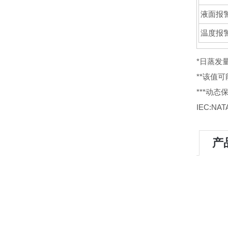
液面报
温度报
*日蒸发
**该值
***动
IEC:N
产