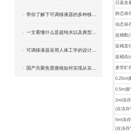
日蒸发量(
静态保存
带你了解下可调移液器的多种移液模式
动态保存
一文看懂什么是超纯水以及典型的水纯度要求
提桶数(
提桶直径
可调移液器采用人体工学的设计理念
提桶高(
麦管贮
国产共聚焦显微镜如何实现从实验室样机到量产化产品的跨越
0.25
0.5m
2ml冻
(在冻存
5ml冻
(在冻存