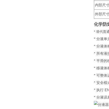
内部尺寸W 
外部尺寸 W
化学防
* 替代
* 分液
* 分液
* 所有
* 平滑
* 移液
* 可整
* 安全模
* 执行 
* 分液误