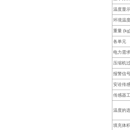
温度显
环境温
重量 (kg
各单元
电力需求 V
压缩机过
报警信
安诠传
传感器
温度的选
填充体积