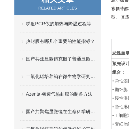
RELATED ARTICLES
寡糖苷酸
型。 其
梯度PCR仪的加热与降温过程等
热封膜有哪几个重要的性能指标？
恶性血
国产共焦显微镜克服了普通显微镜图像模糊的缺点
预先设
组合：
二氧化碳培养箱在微生物学研究中的应用
•
急性髓
•
髓细胞
Azenta 4ti透气热封膜的制备方法
•
慢性淋
•
急性淋
国产共聚焦显微镜在生命科学研究中的实战应用
•
T
细胞
•
套细胞