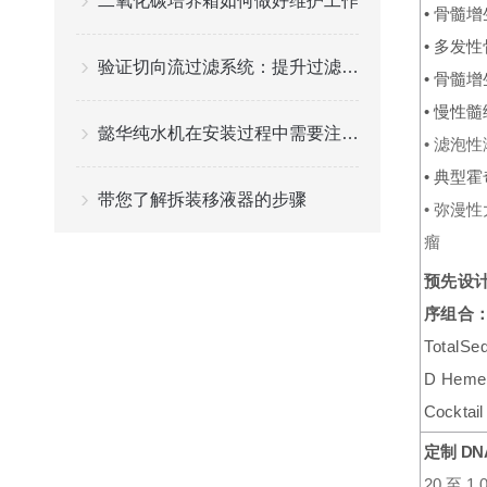
二氧化碳培养箱如何做好维护工作
•
骨髓增
•
多发性
验证切向流过滤系统：提升过滤效率与稳定性
•
骨髓增
•
慢性髓
懿华纯水机在安装过程中需要注意哪些问题？
•
滤泡性
•
典型霍
带您了解拆装移液器的步骤
•
弥漫性
瘤
预先设
序组合
TotalSe
D
Heme
Cocktail
定制
DN
20
至
1,