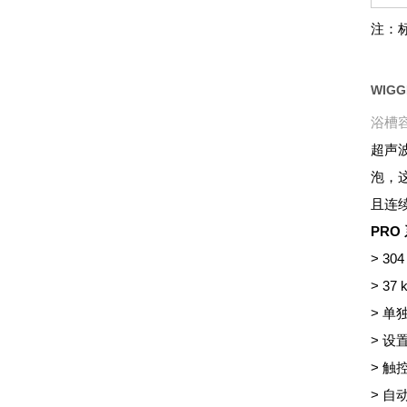
注：
WIG
浴槽容
超声
泡，
且连
PRO
> 
> 3
> 单
> 设
> 触
> 