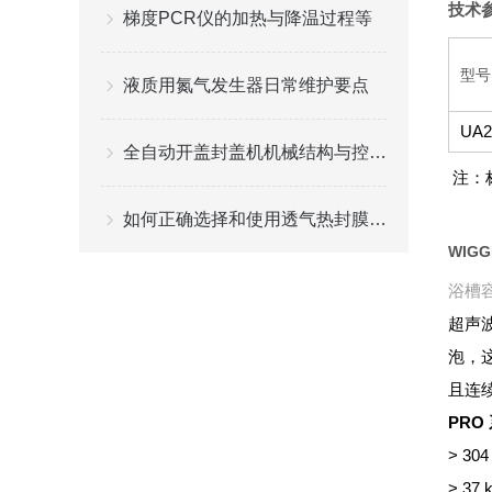
技术
梯度PCR仪的加热与降温过程等
型号
液质用氮气发生器日常维护要点
UA
全自动开盖封盖机机械结构与控制系统设计分析
注：
如何正确选择和使用透气热封膜进行细胞培养
WIG
浴槽容
超声
泡，
且连
PRO
> 
> 3