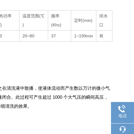
热功率
温度范围(℃
频率
排水
定时(min)
)
)
(Khz)
口
0
20~80
37
1~199min
有
之在清洗液中散播，使液体流动而产生数以万计的微小气
合。此过程可产生超过 1000 个大气压的瞬间高压，
详细清洗的效果。
电话