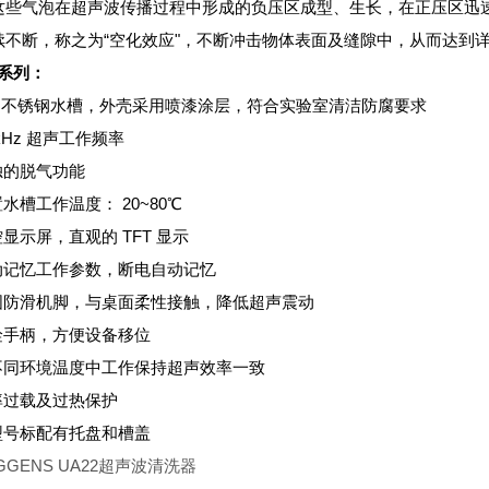
这些气泡在超声波传播过程中形成的负压区成型、生长，在正压区迅速闭
续不断，称之为“空化效应"，不断冲击物体表面及缝隙中，从而达到
 系列：
304 不锈钢水槽，外壳采用喷漆涂层，符合实验室清洁防腐要求
7 kHz 超声工作频率
独的脱气功能
置水槽工作温度： 20~80℃
控显示屏，直观的 TFT 显示
自动记忆工作参数，断电自动记忆
稳固防滑机脚，与桌面柔性接触，降低超声震动
安诠手柄，方便设备移位
在不同环境温度中工作保持超声效率一致
功率过载及过热保护
全型号标配有托盘和槽盖