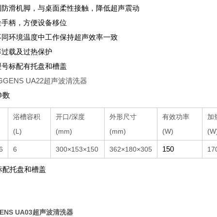
稳固防滑机脚，与桌面柔性接触，降低超声震动
安诠手柄，方便设备移位
在不同环境温度中工作保持超声效率一致
功率过载及过热保护
全型号标配有托盘和槽盖
参数
浴槽容积
开口/深度
外形尺寸
有效功率
加
(L)
(mm)
(mm)
(W)
(W
150
6
6
300×153×150
362×180×305
17
标配托盘和槽盖
GENS UA03超声波清洗器