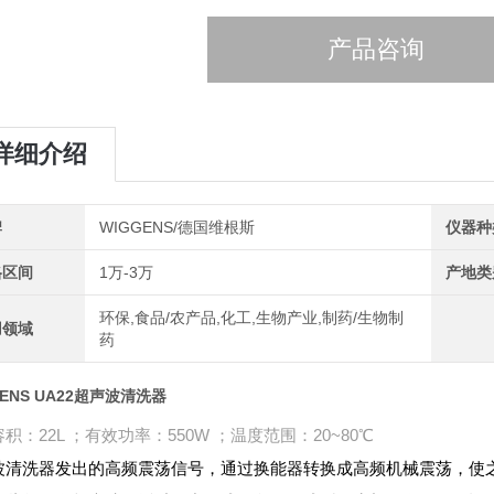
产品咨询
详细介绍
牌
WIGGENS/德国维根斯
仪器种
格区间
1万-3万
产地类
环保,食品/农产品,化工,生物产业,制药/生物制
用领域
药
GENS UA22超声波清洗器
积：22L ；有效功率：550W ；温度范围：20~80℃
波清洗器发出的高频震荡信号，通过换能器转换成高频机械震荡，使