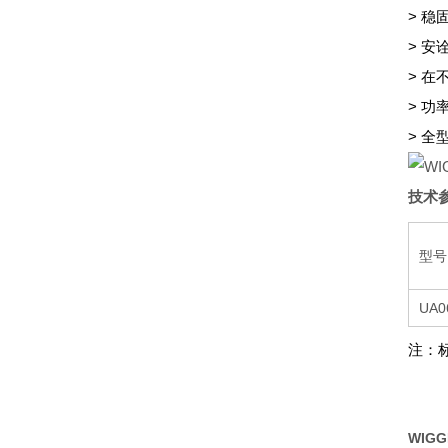
> 
> 
> 
> 
> 
技术
型号
UA0
注：
WIG