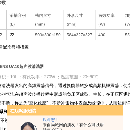
参数
浴槽容积
槽内尺寸
外形尺寸
有效功率
加
(L)
(mm)
(mm)
(W)
(W
22
22
500×300×150
584×327×327
400
55
标配托盘和槽盖
GENS UA10超声波清洗器
积：10L ；有效功率：270W ；温度范围：20~80℃
波清洗器发出的高频震荡信号，通过换能器转换成高频机械震荡，使
这些气泡在超声波传播过程中形成的负压区成型、生长，在正压区迅速闭
续不断，称之为“空化效应"，不断冲击物体表面及缝隙中，从而达到
 系列：
欢迎您！
304 不锈钢水槽，外壳采用喷漆涂层，符合实验室清洁防腐要求
来自局域网的朋友！有什么可以帮
7 kHz 超声工作频率