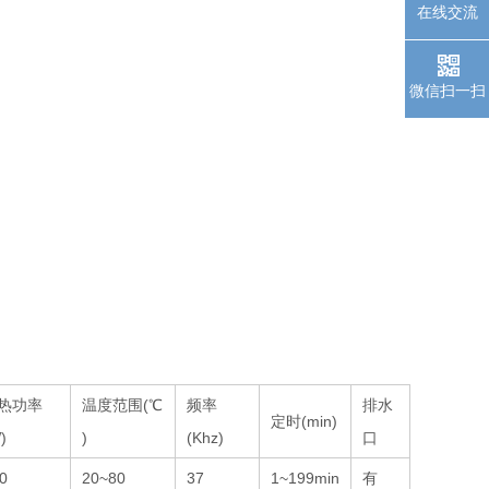
在线交流
微信扫一扫
热功率
温度范围(℃
频率
排水
定时(min)
)
)
(Khz)
口
0
20~80
37
1~199min
有