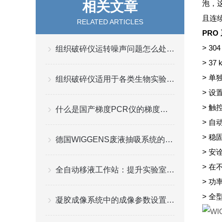
相关文章
泡，
且连
RELATED ARTICLES
PRO
> 
组织破碎仪运转噪声问题怎么处理?
> 3
> 单
组织破碎仪适用于各类生物实验室和理化分析实验室
> 设
> 触
什么是国产梯度PCR仪的梯度温度控制？
> 
> 
德国WIGGENS废液抽吸系统的使用注意细节
> 
> 
全自动移液工作站：提升实验室效率的关键设备
> 
> 
凝胶成像系统中的成像参数设置指南