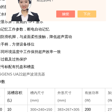
助您的吗？
独的脱气功能
置水槽工作温度： 20~80℃
控显示屏，直观的 TFT 显示
自动记忆工作参数，断电自动记忆
稳固防滑机脚，与桌面柔性接触，降低超声震动
安诠手柄，方便设备移位
在不同环境温度中工作保持超声效率一致
功率过载及过热保护
全型号标配有托盘和槽盖
参数
浴槽容积
槽内尺寸
外形尺寸
有效功率
加
号
(L)
(mm)
(mm)
(W)
(W
0
10
200
300×240×150
383×267×305
27