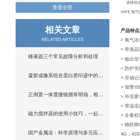
该模块适合
查看全部
SAFE 
相关文章
产品特点
RELATED ARTICLES
>
氢气浓
>
带液晶
移液器三个常见故障分析和处理
>
输出信号
>
防护等
凝胶成像系统在蛋白质印迹中的高效应用
>
存储记
>
报警功
正倒置一体显微镜拥有明场，相衬，荧光三种观察方式
>
环境要
>
带温湿
磁力搅拌器的使用小技巧，一起来了解一下吧
>
全量程
>
物联网
国产金属浴：科学原理与多元应用解析
4G
，
433