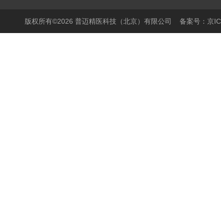
版权所有©2026 普迈精医科技（北京）有限公司
备案号：京ICP