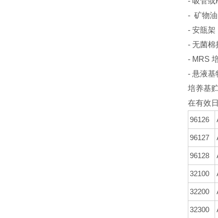
- 吸管或PS
- 矿物油(
- 安瓿架 (r
- 无菌棉拭子
- MRS
- 悬液基物2 
培养基
在有效日
96126
96127
96128
32100
32200
32300