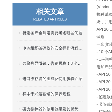
(Vib
相关文章
接种试
RELATED ARTICLES
潴，并
API 2
挑选国产金属浴需要考虑哪些问题
试剂
一套(能
冷冻组织破碎仪的安全操作流程是什么
- 10 个
- 1份说
共聚焦显微镜：告别模糊！3 个技巧拍出高清成像
附加产品
- API 5
进口冻存管的组成及使用步骤介绍
- API 20
- API 20
样本干式运输罐的保养规程
- 鉴定
- 吸管或PS
磁力搅拌器的使用效果及其优势
- 矿物油 (r