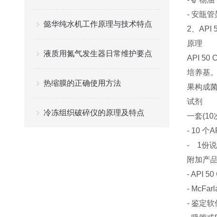
- 安瓿管架 
懿华纯水机工作原理与技术特点
2、API
原理
液质用氮气发生器日常维护要点
API 5
培养基
热缩膜的正确使用方法
果构成
试剂
冷冻组织破碎仪的原理及特点
一套(1
- 10 
- 1份
附加产品
- API 5
- McFar
- 鉴定