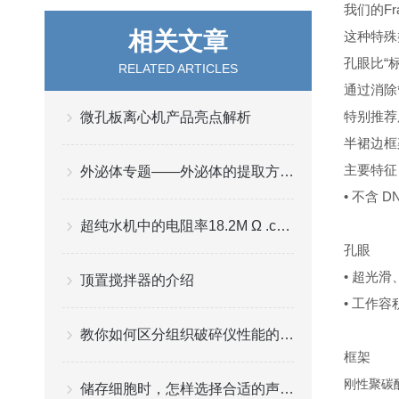
我们的Fr
相关文章
这种特殊
孔眼比“
RELATED ARTICLES
通过消除
特别推荐用
微孔板离心机产品亮点解析
半裙边框
主要特征
外泌体专题——外泌体的提取方法都有哪些？
• 不含 
超纯水机中的电阻率18.2M Ω .cm的由来和应用
孔眼
• 超光滑
顶置搅拌器的介绍
• 工作容积
教你如何区分组织破碎仪性能的好坏
框架
刚性聚碳
储存细胞时，怎样选择合适的声波微量冻存管？