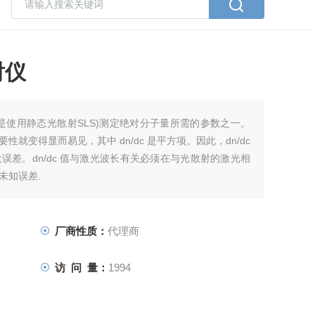
射仪
c) 是使用静态光散射SLS)测定绝对分子量所需的参数之一。
就变得显而易见，其中 dn/dc 是平方项。因此，dn/dc
差。dn/dc 值与激光波长有关必须在与光散射的激光相
未知误差.
厂商性质：
代理商
访 问 量：
1994