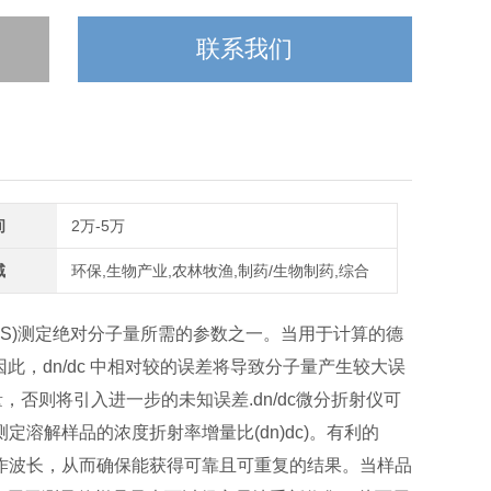
联系我们
间
2万-5万
域
环保,生物产业,农林牧渔,制药/生物制药,综合
射SLS)测定绝对分子量所需的参数之一。当用于计算的德
因此，dn/dc 中相对较的误差将导致分子量产生较大误
量，否则将引入进一步的未知误差.
dn/dc微分折射仪可
溶解样品的浓度折射率增量比(dn)dc)。有利的
作波长，从而确保能获得可靠且可重复的结果。当样品