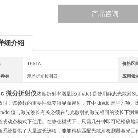
产品咨询
详细介绍
牌
TESTA
价格区
器种类
示差折光检测器
应用领
/dc 微分折射仪
浓度折射率增量比(dn/dc) 是使用静态光散
数时，该参数的重要性就变得显而易见，其中 dn/dc 是平方项。
dn/dc 值与激光波长有关必须在与光散射的激光相同的波长下测
态或动态模式下使用。在静态模式下，只需几分钟即可轻松确地测定
新系统提供了大量波长选项，能够精确匹配光散射检测器激光工