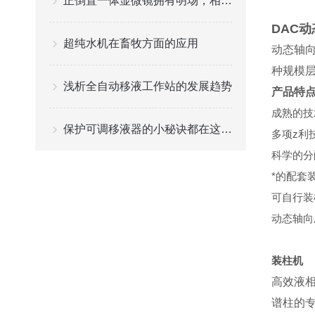
正倒置一体显微镜拥有明场，相衬，荧光三种观察方式
DAC
超纯水机在畜牧方面的应用
动态轴向压
种规模
浅析全自动移液工作站的发展趋势
产品特
成熟的技
保护可调移液器的小秘诀都在这儿了
多项z利
科学的分
*的配套
可自行装
动态轴向
装柱机
高效液相
谱柱的