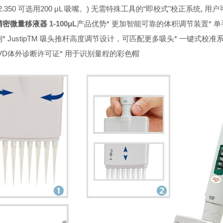
.12.350 可选用200 μL 吸嘴。) 无需特殊工具的“即校式"校正系统
精密微量移液器
1-100μL
产品优势
* 更加智能可靠的体积调节装置
* 
到
* JustipTM 吸头推杆高度调节设计，可匹配更多吸头
* 一键式校准
VD体外诊断许可证
* 用于识别量程的彩色帽