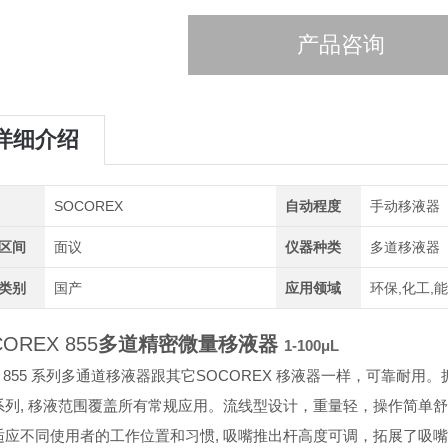
产品咨询
详细介绍
SOCOREX
自动程度
手动移液器
区间
面议
仪器种类
多道移液器
类别
国产
应用领域
环保,化工,
OREX 855
多道精密微量移液器
1-100μL
ra 855 系列多通道移液器跟其它SOCOREX 移液器一样，可靠耐用
系列, 移液范围覆盖所有常规应用。流线型设计，重量轻，操作简单舒适
适应不同使用
者的工作位置和习惯, 吸嘴推出杆高度可调，拓展了吸嘴的通用性(