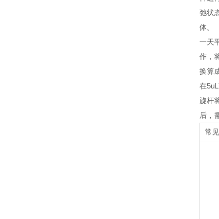
弛状
体
一天
作，
换算
在5
旋杆
后，
常