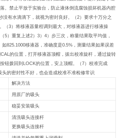
掉落。禁止平放于实验台，防止液体倒流腐蚀损坏机器内腔
5秒没有水滴滴下，就视为密封良好。
（2）要求十万分之
。
（3）将移液器量程调到最大，对移液器进行移液操
（5）重复上述2）3）4）步三次，称量结果取平均值，
25.1000移液器，准确度是0.5%，测量结果如果误差
到CAL的位置，打开移液器顶帽，拔出校准旋杆，通过旋转
按钮拨回到LOCK的位置，安上顶帽。
（7）校准完成
吸头的密封性不好，也会造成校准不准
检修常识
解决方法
用原厂的吸头
稳妥安装吸头
清洗吸头连接杆
更换吸头连接杆
清洗并给垫圈重上润滑剂