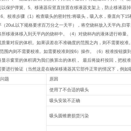
态以保护弹簧。
5、移液器应竖直挂置在移液器支架上，防止移液器
。
6、校准步骤
（1）检查吸头的密封性:将吸头，吸入水，垂直向下1
平（20uL以下规格要求百万分之一天平），将空烧杯放入天平内,归零
将所移液体移入到天平内的烧杯中。
（4）对烧杯内的液体进行称量。
成质量对应的体积。如果误差在不准确度的范围之内，则不需要校准。如8
uL范围内则不需要校准。如需要校准则按6）操作。
（6）校准按钮拨
将显示窗里的体积调为我们换算出的体积， 最后将旋杆按回，把校准
需要进行验证（当然这是在确保移液器其它部件正常的情况下，例如
见问题
原因
使用了不合适的吸头
吸头安装不正确
吸头圆锥磨损货污染