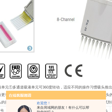
液单元①
多通道吸液单元可360度转动，适应不同的操作习惯
吸头推
力更有Justip™吸头连接杆高度调节设计4mm，使电子移液器对吸
头的推出变的更简单更省力
多道移液器液体操作盒③
V型或者U型试
欢迎您！
来自局域网的朋友！有什么可以帮
货号
移液范围
刻度增量
不准确度E%
不精确度CV%