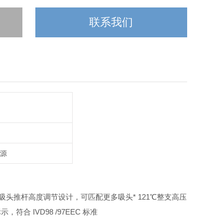
联系我们
能源
ipTM吸头推杆高度调节设计，可匹配更多吸头
* 121℃整支高压
标示，符合 IVD98 /97EEC 标准