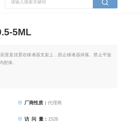
5-5ML
5ML应竖直挂置在移液器支架上，防止移液器掉落。禁止平放
内腔体。
厂商性质：
代理商
访 问 量：
1526