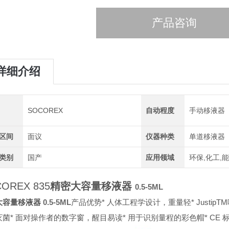
产品咨询
详细介绍
SOCOREX
自动程度
手动移液器
区间
面议
仪器种类
单道移液器
类别
国产
应用领域
环保,化工,
OREX 835
精密大容量移液器
0.5-5ML
大容量移液器
0.5-5ML
产品优势
* 人体工程学设计，重量轻
* Just
灭菌
* 面对操作者的数字窗，醒目易读
* 用于识别量程的彩色帽
* CE 