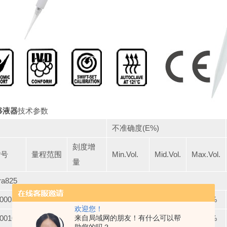
移液器
技术参数
不准确度(E%)
刻度增
货号
量程范围
Min.Vol.
Mid.Vol.
Max.Vol.
量
ra825
.0002
0.1-2μL
0.002μL
<±6.0%1)
<±4.0%
<±2.0%
欢迎您！
.0010
0.5-10μL
0.01μL
来自局域网的朋友！有什么可以帮
<±2.5%2)
<±1.8%
<±1.0%