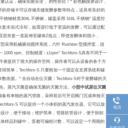
质量认证，确保实验安诠， 的性价比！
* 彩色触摸屏设计，
带的存储卡可以存储关键发酵参数等特点，还具有良好的
不锈钢材质304L 不锈钢，罐盖采用 316L 不锈钢
* 温度控
方式是夹套水浴式冷却，如需进行低于室温的发酵，可以通过配
-S 的双层夹套一直延伸至罐体Z低点，即使发酵体积很小，
 细菌型采用机械驱动搅拌系统，六叶 Rushton 型搅拌桨，扭
~ 1000 rpm。控制精度 : ±1rpm
* Techfors-S具有不同于一
操作者提供了很大的操作空间，操作者可以从设备的各个方
单，Techfors-S 只要附加一个固定在支撑系统和罐
参数依据。
* 全自动在位灭菌：Techfors-S对于发酵罐的灭
热。蒸汽灭菌是确保无菌的灭菌方法。
小型中试原位灭菌
阀备有单独的蒸汽管路，采样前后可开启阀门完成单独灭
hfors-S 可以提供一个小体积的蒸汽发生器。它可以放
电话
滚轮设计，便于移动；维护简单，管路软管设计，便于拆卸
液体样品到罐中， 泵都可编程计数，可以设定一个周期的
在线交流