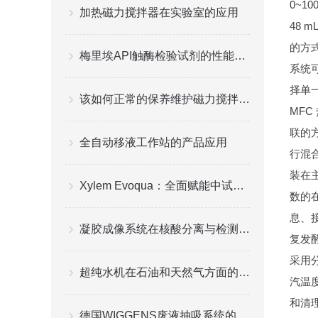
0~
加热磁力搅拌器在实验室的应用
48 
的方
梅里埃API触酶检验试剂的性能评估
系统
择单一
该如何正常的保养维护磁力搅拌器？
MF
联的方
全自动移液工作站的产品应用
行混
装在主
Xylem Evoqua：全面赋能中试平台纯水供水系统，高效稳定助力科研创新！
数的
息、
凝胶成像系统在核酸分离与检测中的革新
复发
采用
超纯水机在石油和天然气方面的应用
汽温
和清理
德国WIGGENS废液抽吸系统的使用注意细节