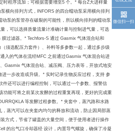
定时程序流加；可根据需要增至5 个。
* 每台Z大进样量
的蠕动泵横向排列方式，INFORS 的四台蠕动泵采用横向排列
，蠕动泵的泵管存在破裂的可能性，所以横向排列的蠕动泵
微信扫一扫
流量，可以选择质量流量计准确计量与控制进气量，可选
m 膜过滤器。
* Techfors-S 通过 Gasmix 气体混合站和
压力（须选配压力套件）、补料等多参数一起，通过多步级
入的气体在流经MFC 之前通过Gasmix 气体混合站进
Gasmix 气体混合站、减压阀、压力表等，开放式地安
统做进一步改造或升级。
* 实时记录生物反应过程，支持 参
 软件还可以进行编程控制，可以通过一个参数、报警信
，该功能可将之前某次发酵的过程重复再现，更好的完成重
RRQKLA 等发酵过程参数。
* 夹套中，蒸汽路和水路
孔，蒸汽可以在夹套内均匀的释放和流动，防止因局部蒸
侧装方式，节省了罐盖的大量空间，便于使用者进行操作
Cell 的出气口冷却器经 设计，内置导气螺旋，确保了冷凝