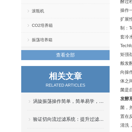
酵过
操作
滚瓶机
扩展
CO2培养箱
制：
套冷水
振荡培养箱
Tec
矩强
查看全部
般发
向操
相关文章
体之
RELATED ARTICLES
菌是
发酵
涡旋振荡操作简单，简单易学，噪音小
菌，
置在
验证切向流过滤系统：提升过滤效率与稳定性
清洗