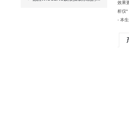
效果
析仪
- 本