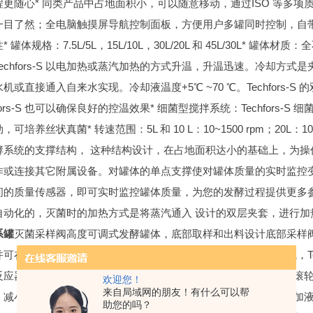
程更随心
* 同类产品中占地面积小，可以随意移动，通过ISO 等多项
一目了然；全电脑触摸屏导航控制面板，方便用户多罐同时控制，自
性
* 罐体规格：7.5L/5L，15L/10L，30L/20L 和 45L/30L
* 罐体材质：全
Techfors-S 以电加热或蒸汽加热的方式升温，升温迅速。冷却
机或直接通入自来水实现。冷却液温度+5℃ ~70 ℃。Techfors
hfors-S 也可以确保良好的控温效果
* 细菌型搅拌系统：Techfors-S
劲，可培养丝状真菌
* 转速范围：5L 和 10 L：10~1500 rpm；20L：10
酵系统的支撑结构， 这种结构设计，在占地面积达小的基础上，为
作或连接其它附属设备。对罐体的单点支撑使对罐体质量的实时监控变得简
间的质量传感器，即可实时监控罐体质量，为您的发酵过程提供更多
自动化的，灭菌时的加热方式是将蒸汽通入 设计的双层夹套，进行加
系罐
灭菌采样阀
高度可调式发酵罐体，底部取样和出料设计底部采样
并可在触摸屏设定灭菌时间。
如果实验室不能提供蒸汽的集中供气，Tec
反应器的旁边，也可以固定于支撑系统上与反应器一起移动
* 底部
欢迎您！
来自局域网的朋友！有什么可以帮
，减小污染源
* 进样泵：通过硅胶管连接到发酵罐盖的进样口，添加
助您的吗？