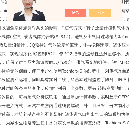
100％的时间控制标配4个高精度数字蠕动泵，可配合连续培养需要进行
mL/min in 60 RPM（以随机提供的进样管为准测得） 。突破传统
式，这是INFORS 长期经验积累的结果，因为在长期工作的情况下
可以避免液体渗漏对泵头的影响。
* 进气方式：转子流量计控制气体
气体( 空气) 或者气体混合站(Air/O2 )。进气及出气口过滤器为0.2u
C 热质量流量计，JQ监控进气的浓度和流速，并与搅拌速度、罐体
式，实现程序化JQ控制PO2，使PO2 控制的波动性达到足够小。所通
合，确保了供气压力和浓度的JQ与稳定。供气系统的组件，包括MFC、
控单元的侧面，便于用户在使用Techfors-S 的过程中，对供气系
在线监测和远程，同时具有实时曲线，除基本过程监控手段外，IRIS
接种时间等条件的变化，反馈控制另一个参数。更有 跟踪发酵功能
酵的目的。可与尾气分析仪联用，通过添加计算参数，实时显示CEROU
分开进入方式，蒸汽在夹套内通过细管螺旋上升，且细管上分布有小
度过高，对培养基产生的不良影响
* 罐体进气口和出气口的滤膜均为
。为减少生物培养过程中水分蒸发导致的培养基浓缩，Techfors-S 